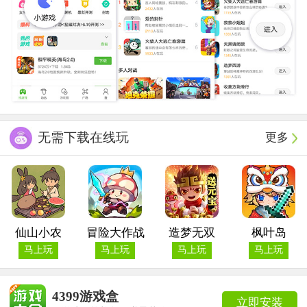
无需下载在线玩
更多
仙山小农
冒险大作战
造梦无双
枫叶岛
马上玩
马上玩
马上玩
马上玩
4399游戏盒
立即安装