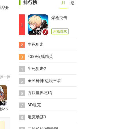
排行榜
月
总
话!开
爆枪突击
1
开始游戏
生死狙击
2
4399火线精英
3
生死狙击2
4
换一换
全民枪神:边境王者
5
方块世界吃鸡
6
3D坦克
7
影2.6
坦克动荡3
8