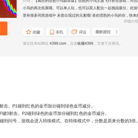
介绍：
【疯狂的愤怒小鸟勋章版】愤怒的小鸟主题飞行射击游戏，对愤
小鸟的再次拓展哦。可以单人玩，也可以双人配合一起挑战最分。此游
里有很多同类游戏中 未曾出现过的元素哦! 喜欢愤怒的小鸟的你，快来
详细介
战一下吧!红鸟很普通。黄鸟比红鸟速度快。蓝鸟体积小速度快。绿鸟
威力很大。白鸟红绿金币都加分。红鸟血很多。黑鸟是无敌的。
请记住本站网址
4399.com
，点击
收藏4399
，方便下次再玩。
键射击。P1碰到红色的金币加分碰到绿色金币减分。
字键3射击。P2碰到绿色的金币加分碰到红色的金币减分。
碰到问号，游戏会进入特殊模式。在特殊模式中，分数是原来分数的3倍