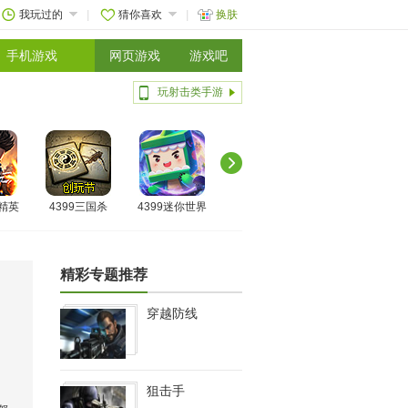
我玩过的
猜你喜欢
换肤
手机游戏
网页游戏
游戏吧
玩射击类手游
线精英
4399三国杀
4399迷你世界
精彩专题推荐
穿越防线
狙击手