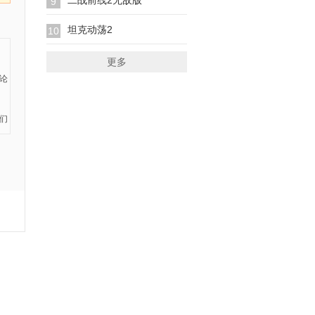
二战前线2无敌版
9
坦克动荡2
10
更多