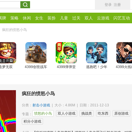
登录
注册
棋牌
策略
休闲
女生
装扮
儿童
过关
双人
云游戏
闪艺互动
>
疯狂的愤怒小鸟
造梦无双
4399创世战车
4399弹弹堂
逃跑吧！少年
4399火
疯狂的愤怒小鸟
分类：
射击小游戏
| 大小：4.86M | 日期：2011-12-13
愤怒的小鸟
双人小游戏
挑战类
吃东西
原创游戏
专题：
积分小游戏