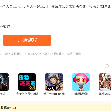
一个人自己玩儿]/[两人一起玩儿] - 然后连续点击箭头按钮 - 接着点击[甭废
分数吧！
，方便下次再玩。 《疯狂的愤怒小鸟》小游戏由4399用户提供。
狙击
宠物连连看2.5版
拳王wing1.85无
q版泡泡堂
死神vs火
敌版