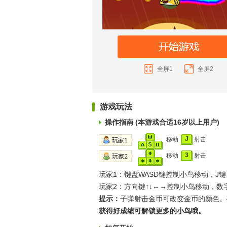
全屏1
全屏2
游戏玩法
操作指南 (本游戏合适16岁以上用户)
J
移动
射击
3
移动
射击
玩家1：键盘WASD键控制小鸟移动，J
玩家2：方向键↑↓←→控制小鸟移动，数
提示：
子弹射击金币可改变金币的颜色。
获得好成绩可解锁更多的小鸟哦。