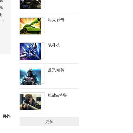
怒
戏
挑
坦克射击
绍
子弹
战斗机
反恐精英
枪战&特警
。
另外
更多