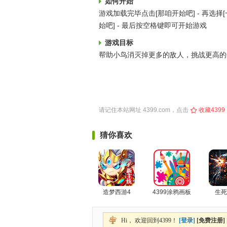
如何开始
游戏加载完毕点击[那咱开始吧] - 再选择[
始吧] - 最后按空格键即可开始游戏
游戏目标
帮助小鸟消灭掉更多的敌人，挑战更高的
请记住本站网址
4399.com
，点击
收藏4399
猜你喜欢
造梦西游4
4399涂鸦画板
生死