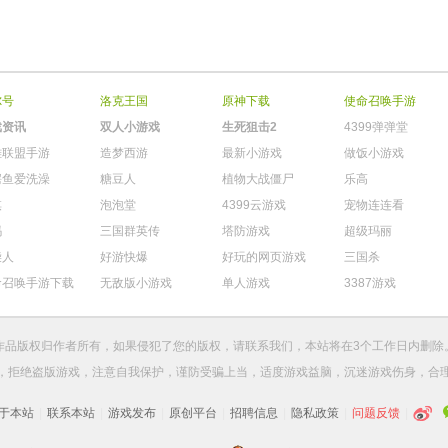
尔号
洛克王国
原神下载
使命召唤手游
戏资讯
双人小游戏
生死狙击2
4399弹弹堂
雄联盟手游
造梦西游
最新小游戏
做饭小游戏
鳄鱼爱洗澡
糖豆人
植物大战僵尸
乐高
棋
泡泡堂
4399云游戏
宠物连连看
玛
三国群英传
塔防游戏
超级玛丽
柴人
好游快爆
好玩的网页游戏
三国杀
命召唤手游下载
无敌版小游戏
单人游戏
3387游戏
作品版权归作者所有，如果侵犯了您的版权，请
联系我们
，本站将在3个工作日内删除
，拒绝盗版游戏，注意自我保护，谨防受骗上当，适度游戏益脑，沉迷游戏伤身，合
于本站
|
联系本站
|
游戏发布
|
原创平台
|
招聘信息
|
隐私政策
|
问题反馈
|