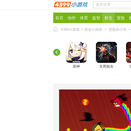
首页
动作
体育
益智
射击
冒险
4399小游戏
>
射击小游戏
>
愤怒的小鸟
原神
生死狙击