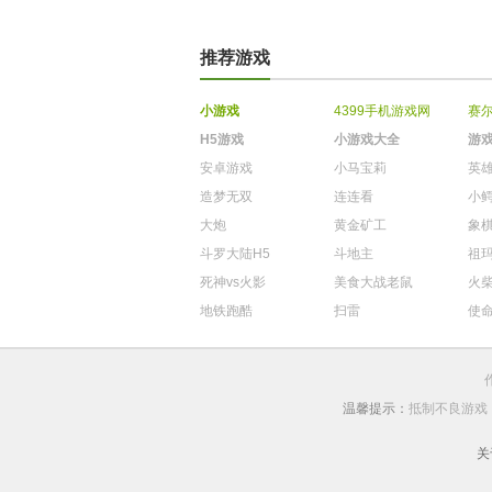
推荐游戏
小游戏
4399手机游戏网
赛
H5游戏
小游戏大全
游
安卓游戏
小马宝莉
英
造梦无双
连连看
小
大炮
黄金矿工
象
斗罗大陆H5
斗地主
祖
死神vs火影
美食大战老鼠
火
地铁跑酷
扫雷
使
温馨提示：
抵制不良游戏
关