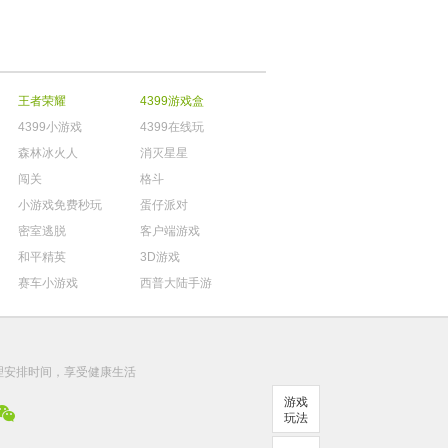
王者荣耀
4399游戏盒
4399小游戏
4399在线玩
森林冰火人
消灭星星
闯关
格斗
小游戏免费秒玩
蛋仔派对
密室逃脱
客户端游戏
和平精英
3D游戏
赛车小游戏
西普大陆手游
。
理安排时间，享受健康生活
游戏
玩法