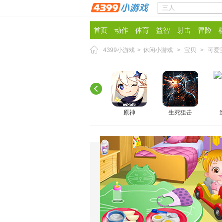
首页
动作
体育
益智
射击
冒险
4399小游戏
>
休闲小游戏
>
宝贝
>
可爱
原神
生死狙击