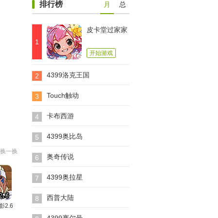
排行榜
月
总
皮卡堂过家家
1
开始游戏
4399洛克王国
2
Touch触动
3
卡布西游
4
4399奥比岛
5
换一换
奥奇传说
6
4399奥拉星
7
西普大陆
8
影2.6