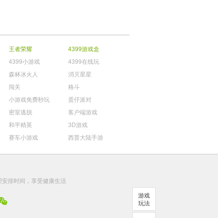
王者荣耀
4399游戏盒
4399小游戏
4399在线玩
森林冰火人
消灭星星
闯关
格斗
小游戏免费秒玩
蛋仔派对
密室逃脱
客户端游戏
和平精英
3D游戏
赛车小游戏
西普大陆手游
。
理安排时间，享受健康生活
游戏
玩法