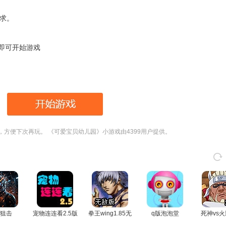
求。
rt即可开始游戏
，方便下次再玩。 《可爱宝贝幼儿园》小游戏由4399用户提供。
狙击
宠物连连看2.5版
拳王wing1.85无
q版泡泡堂
死神vs火
敌版