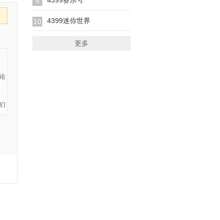
4399赛尔号
9
4399迷你世界
10
更多