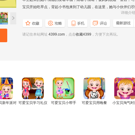
宝贝开始吃早点，背起小书包来到了幼儿园，在这里，她与小伙伴们尽
详细介
的玩耍着，老师教她学会了如何玩耍，如何相处，如何吃早餐等等，现
就让我们一起加入宝贝的欢乐之中！
请记住本站网址
4399.com
，点击
收藏4399
，方便下次再玩。
贝新年派对
可爱宝贝学习礼仪
可爱宝贝小帮手
可爱宝贝用晚餐
小宝贝淘气时
H5
H5
H5
H5