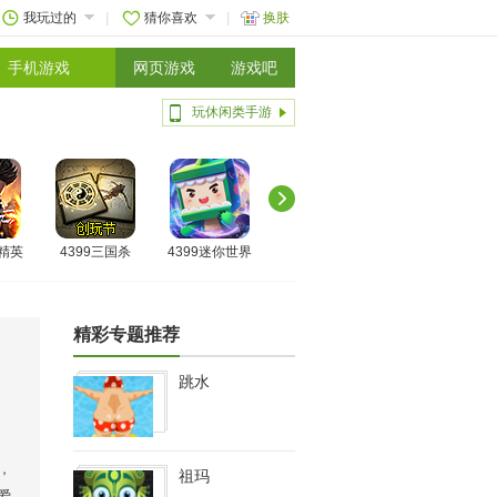
我玩过的
猜你喜欢
换肤
手机游戏
网页游戏
游戏吧
玩休闲类手游
线精英
4399三国杀
4399迷你世界
精彩专题推荐
跳水
，
祖玛
爱