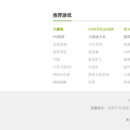
推荐游戏
小游戏
4399手机游戏网
赛
H5游戏
小游戏大全
游
安卓游戏
小马宝莉
英
造梦无双
连连看
小
大炮
黄金矿工
象
斗罗大陆H5
斗地主
祖
死神vs火影
美食大战老鼠
火
地铁跑酷
扫雷
使
温馨提示：
抵制不良游戏
关