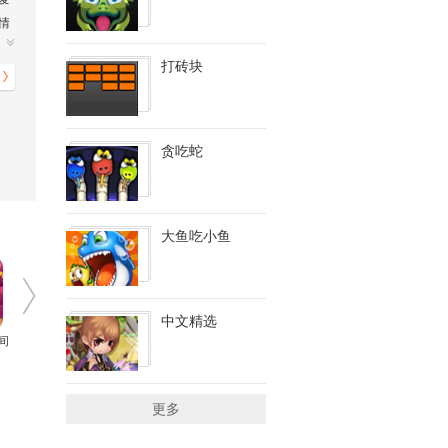
情
绍
在
打砖块
贪吃蛇
大鱼吃小鱼
中文精选
间
更多