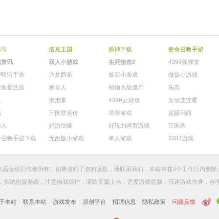
尔号
洛克王国
原神下载
使命召唤手游
戏资讯
双人小游戏
生死狙击2
4399弹弹堂
雄联盟手游
造梦西游
最新小游戏
做饭小游戏
鳄鱼爱洗澡
糖豆人
植物大战僵尸
乐高
棋
泡泡堂
4399云游戏
宠物连连看
玛
三国群英传
塔防游戏
超级玛丽
柴人
好游快爆
好玩的网页游戏
三国杀
命召唤手游下载
无敌版小游戏
单人游戏
3387游戏
作品版权归作者所有，如果侵犯了您的版权，请
联系我们
，本站将在3个工作日内删除
，拒绝盗版游戏，注意自我保护，谨防受骗上当，适度游戏益脑，沉迷游戏伤身，合
于本站
|
联系本站
|
游戏发布
|
原创平台
|
招聘信息
|
隐私政策
|
问题反馈
|