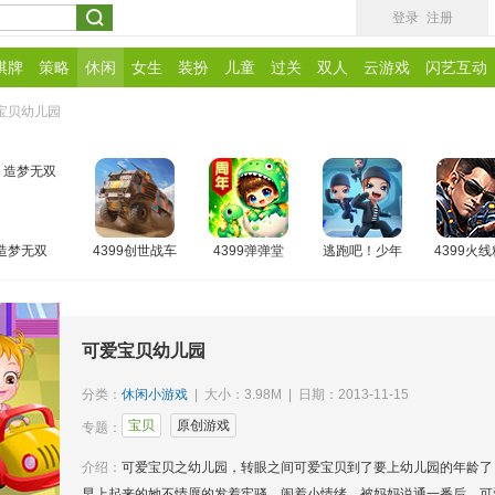
登录
注册
棋牌
策略
休闲
女生
装扮
儿童
过关
双人
云游戏
闪艺互动
宝贝幼儿园
造梦无双
4399创世战车
4399弹弹堂
逃跑吧！少年
4399火
可爱宝贝幼儿园
分类：
休闲小游戏
| 大小：3.98M | 日期：2013-11-15
宝贝
原创游戏
专题：
介绍：
可爱宝贝之幼儿园，转眼之间可爱宝贝到了要上幼儿园的年龄了
早上起来的她不情愿的发着牢骚，闹着小情绪，被妈妈说通一番后，可