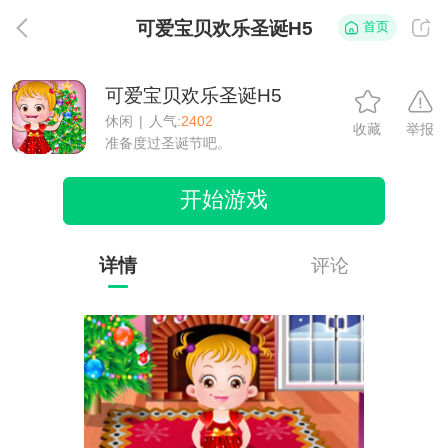
可爱宝贝欢乐圣诞H5
首页
返
可爱宝贝欢乐圣诞H5
休闲
|
人气:
2402
收藏
举报
准备度过圣诞节吧。
开始游戏
详情
评论