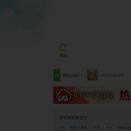
重玩
灰姑娘的新造型
灰姑娘的新造型
分类：
装扮小游戏
专题：
美发
MM小