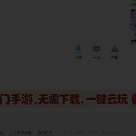
灰
下载
评论
举报
灰
灰
灰
大小：3.19M
日期：2013-09-25
游戏
女生游戏精选
原创游戏