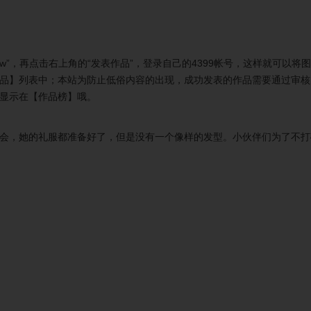
打
ow”，再点击右上角的“发表作品”，登录自己的4399帐号，这样就可以将
品】列表中；本站为防止低俗内容的出现，成功发表的作品需要通过审核
可
显示在【作品榜】哦。
会，她的礼服都准备好了，但是没有一个像样的发型。小伙伴们为了不打
灰
美