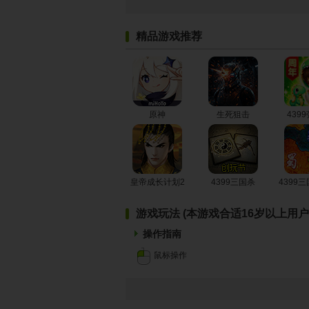
精品游戏推荐
原神
生死狙击
439
皇帝成长计划2
4399三国杀
4399
游戏玩法 (本游戏合适16岁以上用户
操作指南
鼠标操作