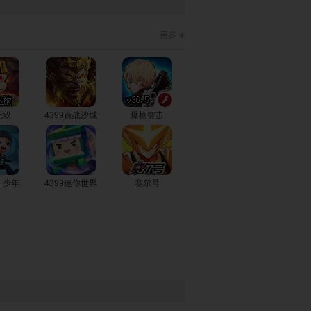
姑娘公主装
灰姑娘的魔法
灰姑娘魔法逃
上色
车
逸
无双
姑娘的皇宫
4399百战沙城
灰姑娘的舞会
灰姑娘化身公
爆枪突击
主
！少年
4399迷你世界
赛尔号
姑娘皇室造
灰姑娘可爱美
灰姑娘打扫房
型
甲
间
姑娘整理房
灰姑娘芭比公
灰姑娘时尚装
间
主