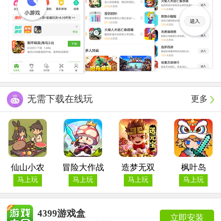
无需下载在线玩
更多
仙山小农
冒险大作战
造梦无双
枫叶岛
马上玩
马上玩
马上玩
马上玩
4399游戏盒
立即安装