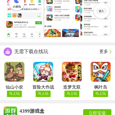
无需下载在线玩
更多
仙山小农
冒险大作战
造梦无双
枫叶岛
马上玩
马上玩
马上玩
马上玩
4399游戏盒
立即安装