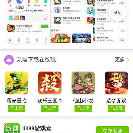
无需下载在线玩
更多
曙光重临
欢乐三国杀
仙山小农
造梦无双
马上玩
马上玩
马上玩
马上玩
4399游戏盒
立即安装