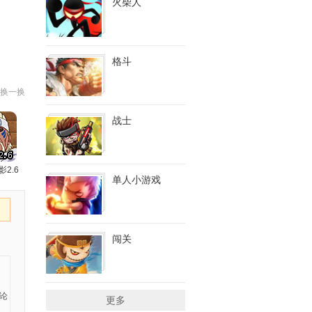
火柴人
格斗
换一换
战士
影2.6
单人小游戏
闯关
更多