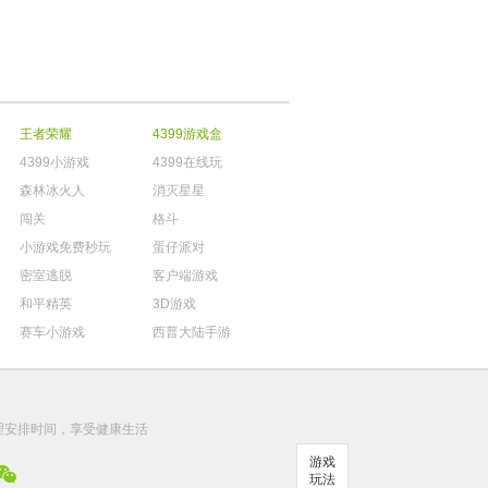
王者荣耀
4399游戏盒
4399小游戏
4399在线玩
森林冰火人
消灭星星
闯关
格斗
小游戏免费秒玩
蛋仔派对
密室逃脱
客户端游戏
和平精英
3D游戏
赛车小游戏
西普大陆手游
。
理安排时间，享受健康生活
游戏
玩法