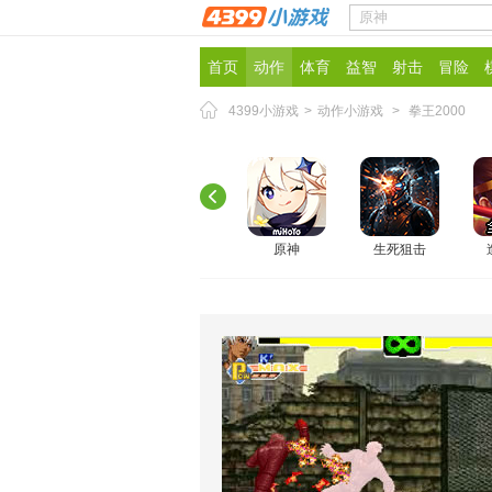
首页
动作
体育
益智
射击
冒险
4399小游戏
>
动作小游戏
>
拳王2000
原神
生死狙击