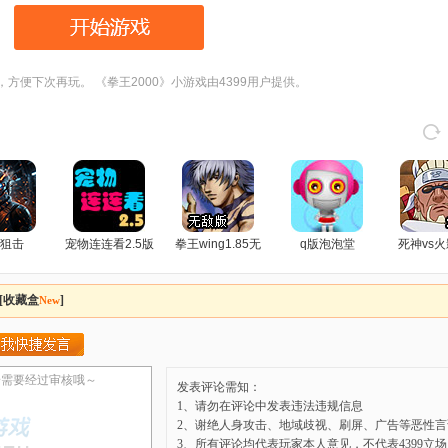
，方便下次再玩。 《拳王2000》小游戏由4399用户提供。
狙击
宠物连连看2.5版
拳王wing1.85无
q版泡泡堂
死神vs火
敌版