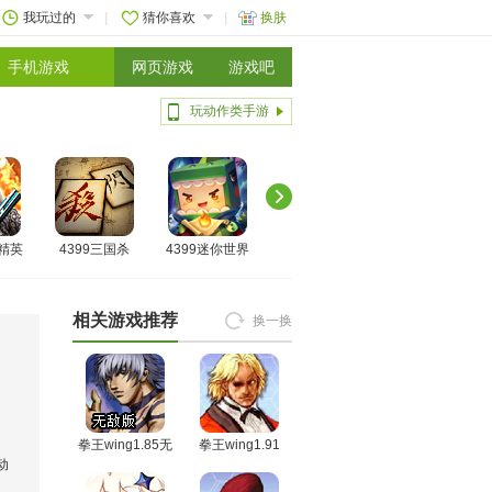
我玩过的
猜你喜欢
换肤
手机游戏
网页游戏
游戏吧
玩动作类手游
线精英
4399三国杀
4399迷你世界
相关游戏推荐
换一换
拳王wing1.85无
拳王wing1.91
动
敌版