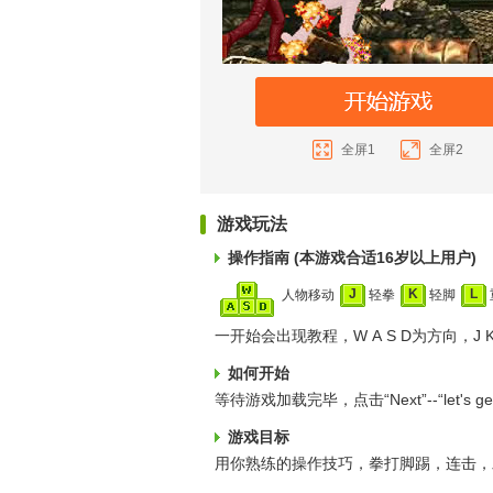
全屏1
全屏2
游戏玩法
操作指南 (本游戏合适16岁以上用户)
J
K
L
人物移动
轻拳
轻脚
一开始会出现教程，W A S D为方向，J 
如何开始
等待游戏加载完毕，点击“Next”--“let's g
游戏目标
用你熟练的操作技巧，拳打脚踢，连击，