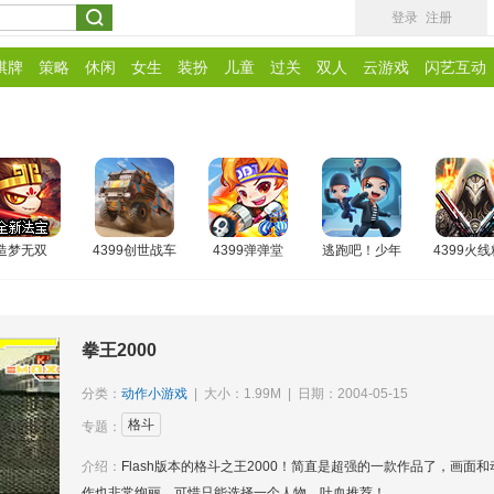
登录
注册
棋牌
策略
休闲
女生
装扮
儿童
过关
双人
云游戏
闪艺互动
造梦无双
4399创世战车
4399弹弹堂
逃跑吧！少年
4399火
拳王2000
分类：
动作小游戏
| 大小：1.99M | 日期：2004-05-15
格斗
专题：
介绍：
Flash版本的格斗之王2000！简直是超强的一款作品了，画面和
作也非常绚丽，可惜只能选择一个人物，吐血推荐！