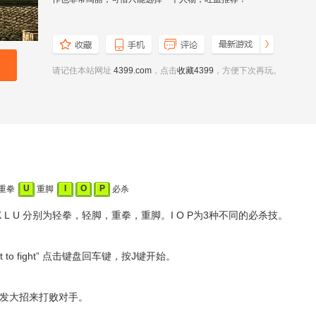
请记住本站网址
4399.com
，点击
收藏4399
，方便下次再玩。
U
I
O
P
重拳
重脚
必杀
K L U 分别为轻拳，轻脚，重拳，重脚。I O P为3种不同的必杀技。
et to fight” 点击键盘回车键，按J键开始。
发大招来打败对手。