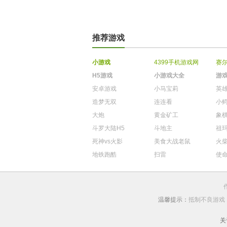
推荐游戏
小游戏
4399手机游戏网
赛
H5游戏
小游戏大全
游
安卓游戏
小马宝莉
英
造梦无双
连连看
小
大炮
黄金矿工
象
斗罗大陆H5
斗地主
祖
死神vs火影
美食大战老鼠
火
地铁跑酷
扫雷
使
温馨提示：
抵制不良游戏
关