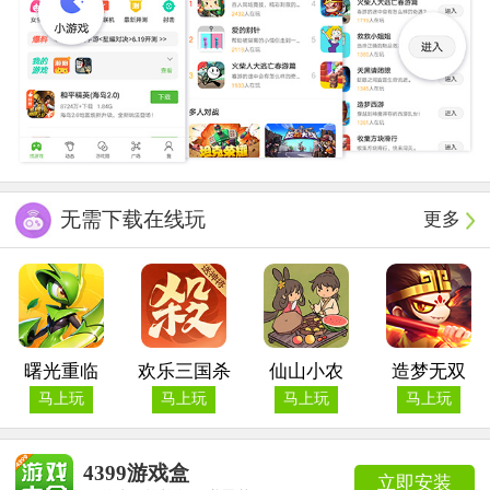
无需下载在线玩
更多
曙光重临
欢乐三国杀
仙山小农
造梦无双
马上玩
马上玩
马上玩
马上玩
4399游戏盒
立即安装