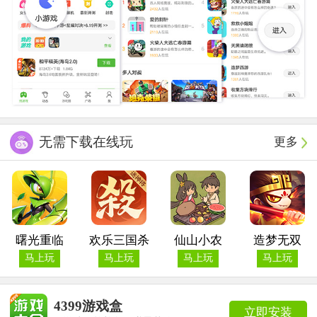
无需下载在线玩
更多
曙光重临
欢乐三国杀
仙山小农
造梦无双
马上玩
马上玩
马上玩
马上玩
4399游戏盒
立即安装