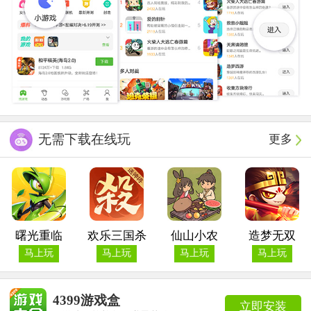
无需下载在线玩
更多
曙光重临
欢乐三国杀
仙山小农
造梦无双
马上玩
马上玩
马上玩
马上玩
4399游戏盒
立即安装