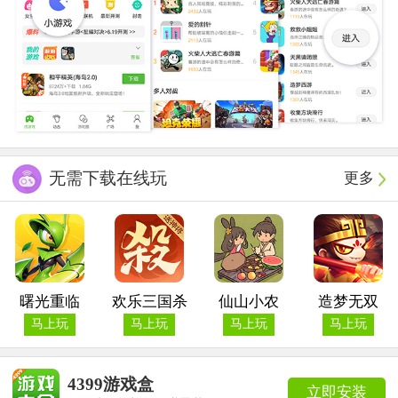
无需下载在线玩
更多
曙光重临
欢乐三国杀
仙山小农
造梦无双
马上玩
马上玩
马上玩
马上玩
4399游戏盒
立即安装