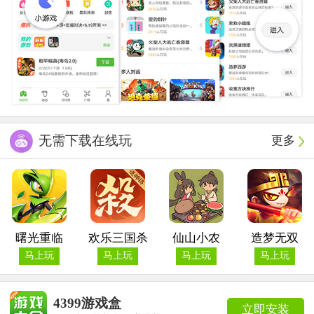
无需下载在线玩
更多
曙光重临
欢乐三国杀
仙山小农
造梦无双
马上玩
马上玩
马上玩
马上玩
4399游戏盒
立即安装