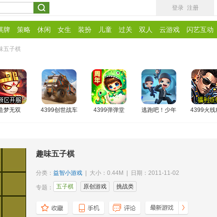
登录
注册
棋牌
策略
休闲
女生
装扮
儿童
过关
双人
云游戏
闪艺互动
味五子棋
造梦无双
4399创世战车
4399弹弹堂
逃跑吧！少年
4399火
趣味五子棋
分类：
益智小游戏
| 大小：0.44M | 日期：2011-11-02
五子棋
原创游戏
挑战类
专题：