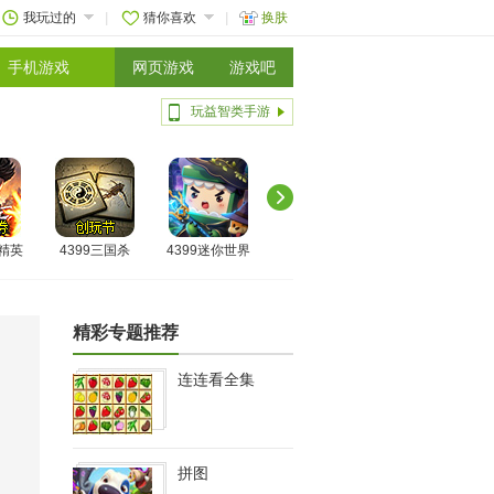
我玩过的
猜你喜欢
换肤
手机游戏
网页游戏
游戏吧
玩益智类手游
线精英
4399三国杀
4399迷你世界
精彩专题推荐
连连看全集
拼图