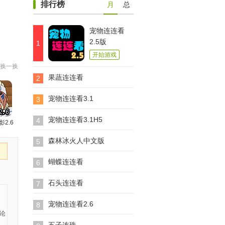
排行榜
月
总
宠物连连看
2.5版
1
开始游戏
换一换
果蔬连连看
2
宠物连连看3.1
3
宠物连连看3.1H5
4
影2.6
森林冰火人中文版
5
蝴蝶连连看
6
石头连连看
7
宠物连连看2.6
8