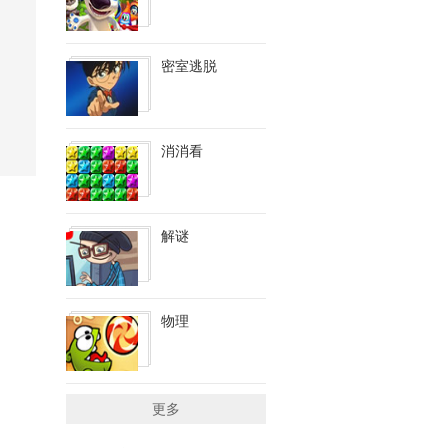
密室逃脱
消消看
解谜
物理
更多