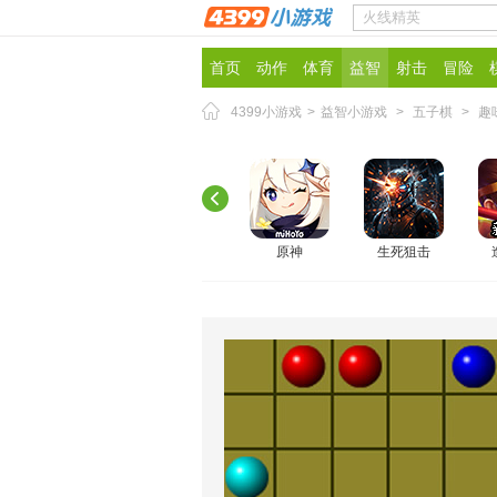
首页
动作
体育
益智
射击
冒险
4399小游戏
>
益智小游戏
>
五子棋
>
趣
原神
生死狙击