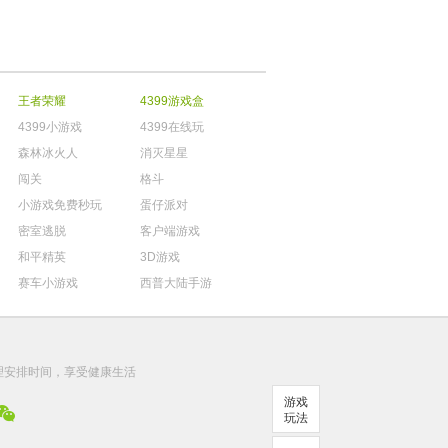
王者荣耀
4399游戏盒
4399小游戏
4399在线玩
森林冰火人
消灭星星
闯关
格斗
小游戏免费秒玩
蛋仔派对
密室逃脱
客户端游戏
和平精英
3D游戏
赛车小游戏
西普大陆手游
。
理安排时间，享受健康生活
游戏
玩法