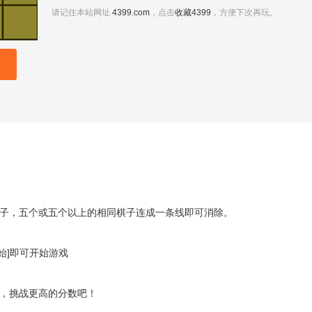
请记住本站网址
4399.com
，点击
收藏4399
，方便下次再玩。
子，五个或五个以上的相同棋子连成一条线即可消除。
开始]即可开始游戏
，挑战更高的分数吧！