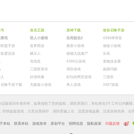
尔号
洛克王国
原神下载
使命召唤手游
戏资讯
双人小游戏
生死狙击2
4399弹弹堂
雄联盟手游
造梦西游
最新小游戏
做饭小游戏
鳄鱼爱洗澡
糖豆人
植物大战僵尸
乐高
棋
泡泡堂
4399云游戏
宠物连连看
玛
三国群英传
塔防游戏
超级玛丽
柴人
好游快爆
好玩的网页游戏
三国杀
命召唤手游下载
无敌版小游戏
单人游戏
3387游戏
作品版权归作者所有，如果侵犯了您的版权，请
联系我们
，本站将在3个工作日内删除
，拒绝盗版游戏，注意自我保护，谨防受骗上当，适度游戏益脑，沉迷游戏伤身，合
于本站
|
联系本站
|
游戏发布
|
原创平台
|
招聘信息
|
隐私政策
|
问题反馈
|