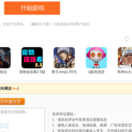
，方便下次再玩。 《趣味五子棋》小游戏由4399用户提供。
狙击
宠物连连看2.5版
拳王wing1.85无
q版泡泡堂
死神vs火
敌版