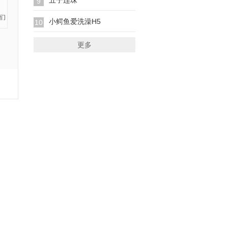
五子连珠
9
小鳄鱼爱洗澡H5
10
更多