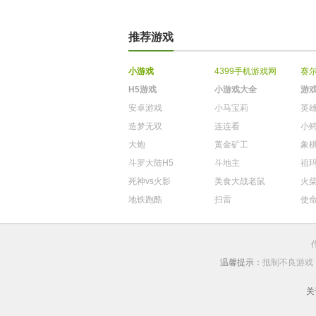
推荐游戏
小游戏
4399手机游戏网
赛
H5游戏
小游戏大全
游
安卓游戏
小马宝莉
英
造梦无双
连连看
小
大炮
黄金矿工
象
斗罗大陆H5
斗地主
祖
死神vs火影
美食大战老鼠
火
地铁跑酷
扫雷
使
温馨提示：
抵制不良游戏
关