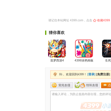
请记住本站网址
4399.com
，点击
收藏4399
猜你喜欢
造梦西游4
4399涂鸦画板
生死