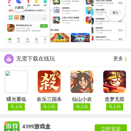
无需下载在线玩
更多
曙光重临
欢乐三国杀
仙山小农
造梦无双
马上玩
马上玩
马上玩
马上玩
4399游戏盒
立即安装