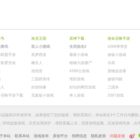
尔号
洛克王国
原神下载
使命召唤手游
戏资讯
双人小游戏
生死狙击2
4399弹弹堂
雄联盟手游
造梦西游
最新小游戏
做饭小游戏
鳄鱼爱洗澡
糖豆人
植物大战僵尸
乐高
棋
泡泡堂
4399云游戏
宠物连连看
玛
三国群英传
塔防游戏
超级玛丽
柴人
好游快爆
好玩的网页游戏
三国杀
命召唤手游下载
无敌版小游戏
单人游戏
3387游戏
作品版权归作者所有，如果侵犯了您的版权，请
联系我们
，本站将在3个工作日内删除
，拒绝盗版游戏，注意自我保护，谨防受骗上当，适度游戏益脑，沉迷游戏伤身，合
于本站
|
联系本站
|
游戏发布
|
原创平台
|
招聘信息
|
隐私政策
|
问题反馈
|