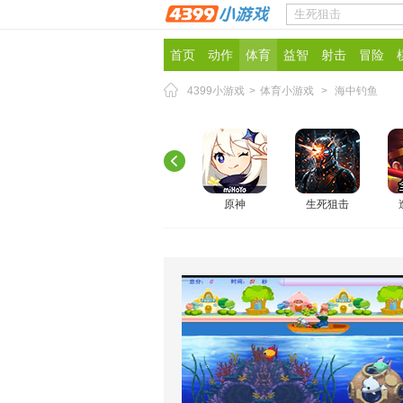
首页
动作
体育
益智
射击
冒险
4399小游戏
>
体育小游戏
>
海中钓鱼
原神
生死狙击