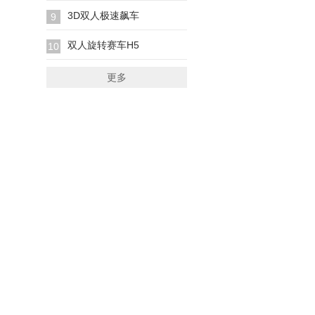
3D双人极速飙车
9
双人旋转赛车H5
10
更多