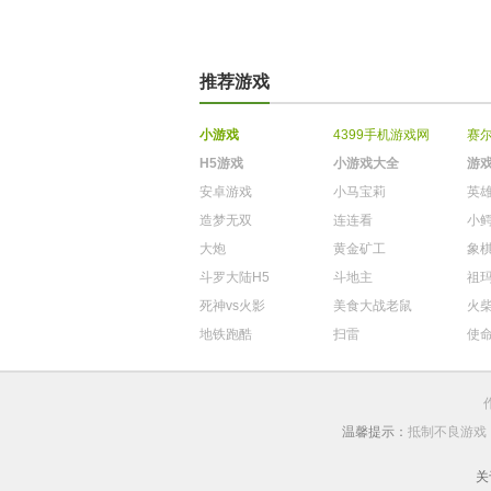
推荐游戏
小游戏
4399手机游戏网
赛
H5游戏
小游戏大全
游
安卓游戏
小马宝莉
英
造梦无双
连连看
小
大炮
黄金矿工
象
斗罗大陆H5
斗地主
祖
死神vs火影
美食大战老鼠
火
地铁跑酷
扫雷
使
温馨提示：
抵制不良游戏
关