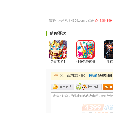
请记住本站网址
4399.com
，点击
收藏4399
猜你喜欢
造梦西游4
4399涂鸦画板
生死