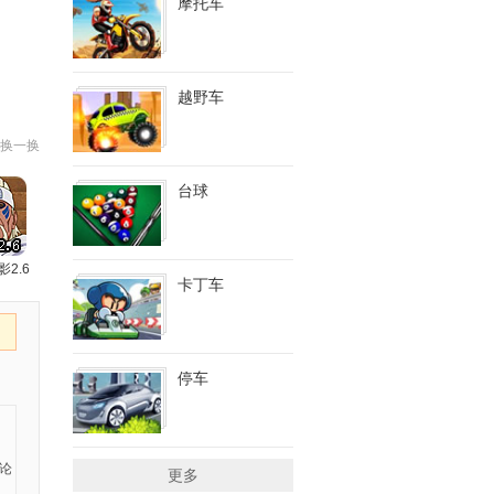
摩托车
越野车
换一换
台球
影2.6
卡丁车
停车
更多