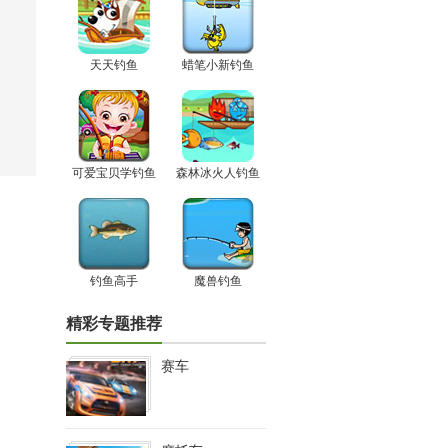
天天钓鱼
蜡笔小新钓鱼
可爱宝贝学钓鱼
森林冰火人钓鱼
钓鱼高手
魔兽钓鱼
精彩专题推荐
赛车