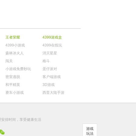
王者荣耀
4399游戏盒
4399小游戏
4399在线玩
森林冰火人
消灭星星
闯关
格斗
小游戏免费秒玩
蛋仔派对
密室逃脱
客户端游戏
和平精英
3D游戏
赛车小游戏
西普大陆手游
。
理安排时间，享受健康生活
游戏
玩法