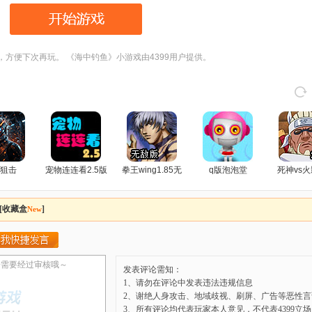
，方便下次再玩。 《海中钓鱼》小游戏由4399用户提供。
狙击
宠物连连看2.5版
拳王wing1.85无
q版泡泡堂
死神vs火
敌版