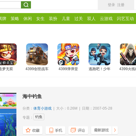
登录
注册
棋牌
策略
休闲
女生
装扮
儿童
过关
双人
云游戏
闪艺互动
造梦无双
4399创世战车
4399弹弹堂
逃跑吧！少年
4399火
海中钓鱼
分类：
体育小游戏
| 大小：0.26M | 日期：2007-05-28
钓鱼
专题：