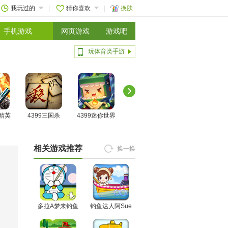
我玩过的
猜你喜欢
换肤
手机游戏
网页游戏
游戏吧
玩体育类手游
线精英
4399三国杀
4399迷你世界
相关游戏推荐
换一换
多拉A梦来钓鱼
钓鱼达人阿Sue