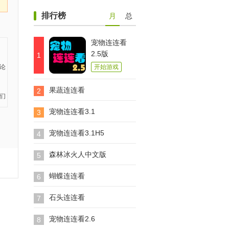
排行榜
月
总
宠物连连看
2.5版
1
开始游戏
果蔬连连看
2
宠物连连看3.1
3
宠物连连看3.1H5
4
森林冰火人中文版
5
蝴蝶连连看
6
石头连连看
7
宠物连连看2.6
8