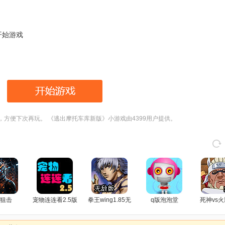
开始游戏
，方便下次再玩。 《逃出摩托车库新版》小游戏由4399用户提供。
狙击
宠物连连看2.5版
拳王wing1.85无
q版泡泡堂
死神vs火
敌版