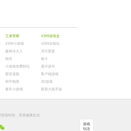
王者荣耀
4399游戏盒
4399小游戏
4399在线玩
森林冰火人
消灭星星
闯关
格斗
小游戏免费秒玩
蛋仔派对
密室逃脱
客户端游戏
和平精英
3D游戏
赛车小游戏
西普大陆手游
。
理安排时间，享受健康生活
游戏
玩法