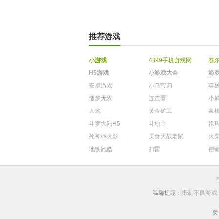
推荐游戏
小游戏
4399手机游戏网
赛
H5游戏
小游戏大全
游
安卓游戏
小马宝莉
英
造梦无双
连连看
小
大炮
黄金矿工
象
斗罗大陆H5
斗地主
祖
死神vs火影
美食大战老鼠
火
地铁跑酷
扫雷
使
温馨提示：
抵制不良游戏
关