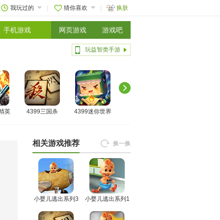
我玩过的
猜你喜欢
换肤
手机游戏
网页游戏
游戏吧
玩益智类手游
线精英
4399三国杀
4399迷你世界
相关游戏推荐
换一换
小婴儿逃出系列3
小婴儿逃出系列1