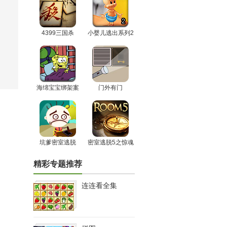
4399三国杀
小婴儿逃出系列2
海绵宝宝绑架案
门外有门
坑爹密室逃脱
密室逃脱5之惊魂
博物馆
精彩专题推荐
连连看全集