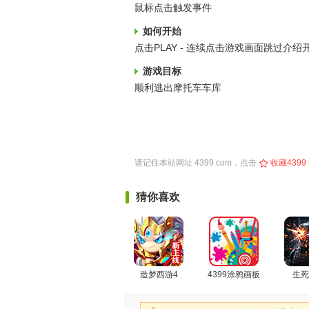
鼠标点击触发事件
如何开始
点击PLAY - 连续点击游戏画面跳过介绍
游戏目标
顺利逃出摩托车车库
请记住本站网址
4399.com
，点击
收藏4399
猜你喜欢
造梦西游4
4399涂鸦画板
生死