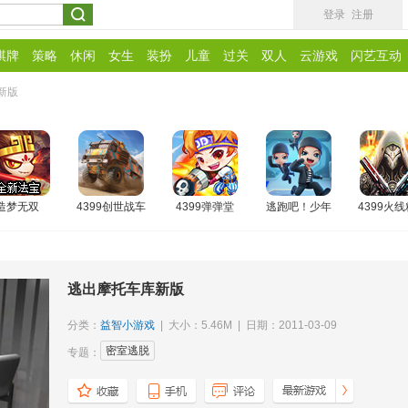
登录
注册
棋牌
策略
休闲
女生
装扮
儿童
过关
双人
云游戏
闪艺互动
新版
造梦无双
4399创世战车
4399弹弹堂
逃跑吧！少年
4399火
逃出摩托车库新版
分类：
益智小游戏
| 大小：5.46M | 日期：2011-03-09
密室逃脱
专题：