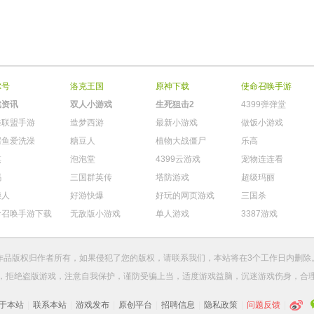
尔号
洛克王国
原神下载
使命召唤手游
戏资讯
双人小游戏
生死狙击2
4399弹弹堂
雄联盟手游
造梦西游
最新小游戏
做饭小游戏
鳄鱼爱洗澡
糖豆人
植物大战僵尸
乐高
棋
泡泡堂
4399云游戏
宠物连连看
玛
三国群英传
塔防游戏
超级玛丽
柴人
好游快爆
好玩的网页游戏
三国杀
命召唤手游下载
无敌版小游戏
单人游戏
3387游戏
作品版权归作者所有，如果侵犯了您的版权，请
联系我们
，本站将在3个工作日内删除
，拒绝盗版游戏，注意自我保护，谨防受骗上当，适度游戏益脑，沉迷游戏伤身，合
于本站
|
联系本站
|
游戏发布
|
原创平台
|
招聘信息
|
隐私政策
|
问题反馈
|