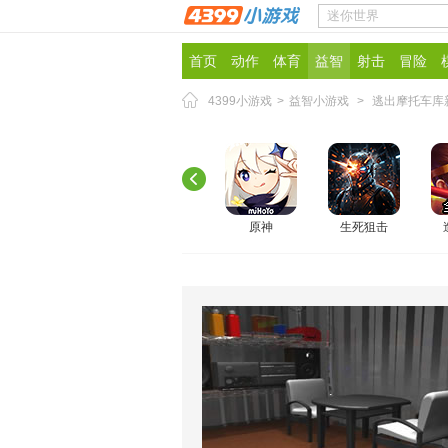
首页
动作
体育
益智
射击
冒险
4399小游戏
>
益智小游戏
>
逃出摩托车库
原神
生死狙击