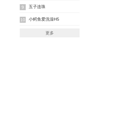
五子连珠
9
小鳄鱼爱洗澡H5
10
更多