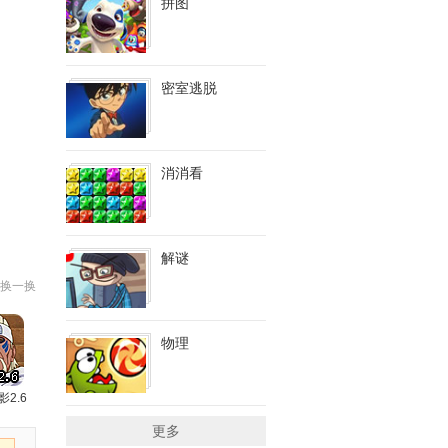
拼图
密室逃脱
消消看
解谜
换一换
物理
影2.6
更多