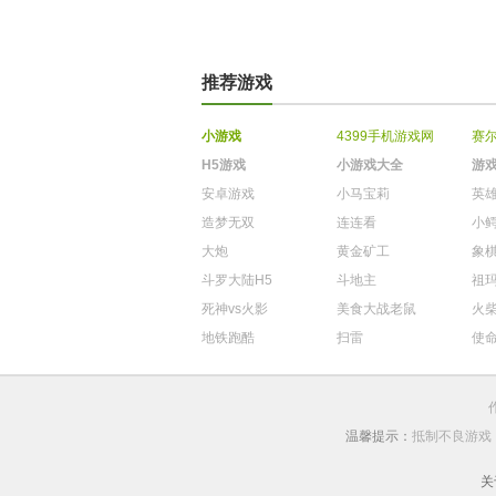
推荐游戏
小游戏
4399手机游戏网
赛
H5游戏
小游戏大全
游
安卓游戏
小马宝莉
英
造梦无双
连连看
小
大炮
黄金矿工
象
斗罗大陆H5
斗地主
祖
死神vs火影
美食大战老鼠
火
地铁跑酷
扫雷
使
温馨提示：
抵制不良游戏
关