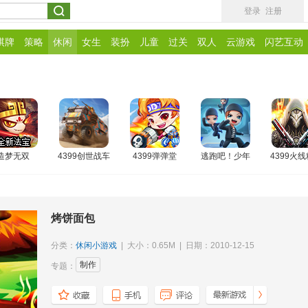
登录
注册
棋牌
策略
休闲
女生
装扮
儿童
过关
双人
云游戏
闪艺互动
造梦无双
4399创世战车
4399弹弹堂
逃跑吧！少年
4399火
烤饼面包
分类：
休闲小游戏
| 大小：0.65M | 日期：2010-12-15
制作
专题：