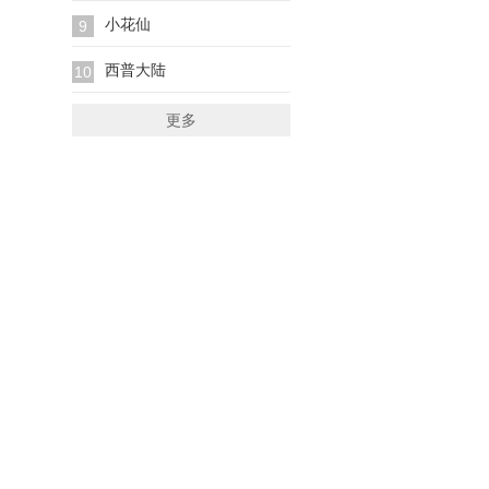
小花仙
9
西普大陆
10
更多