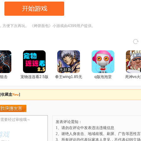
，方便下次再玩。 《烤饼面包》小游戏由4399用户提供。
狙击
宠物连连看2.5版
拳王wing1.85无
q版泡泡堂
死神vs火
敌版