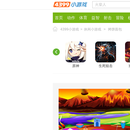
首页
动作
体育
益智
射击
冒险
4399小游戏
>
休闲小游戏
>
烤饼面包
原神
生死狙击