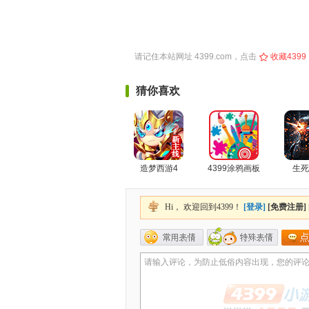
请记住本站网址
4399.com
，点击
收藏4399
猜你喜欢
造梦西游4
4399涂鸦画板
生死