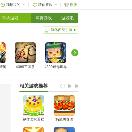
我玩过的
猜你喜欢
换肤
手机游戏
网页游戏
游戏吧
玩休闲类手游
线精英
4399三国杀
4399迷你世界
相关游戏推荐
换一换
制作美味蛋糕
奶油鸡食谱