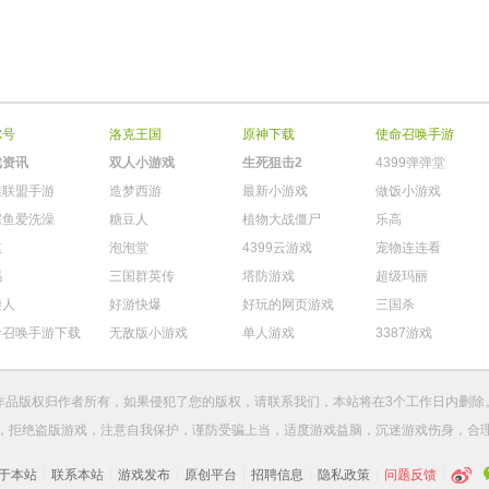
尔号
洛克王国
原神下载
使命召唤手游
戏资讯
双人小游戏
生死狙击2
4399弹弹堂
雄联盟手游
造梦西游
最新小游戏
做饭小游戏
鳄鱼爱洗澡
糖豆人
植物大战僵尸
乐高
棋
泡泡堂
4399云游戏
宠物连连看
玛
三国群英传
塔防游戏
超级玛丽
柴人
好游快爆
好玩的网页游戏
三国杀
命召唤手游下载
无敌版小游戏
单人游戏
3387游戏
作品版权归作者所有，如果侵犯了您的版权，请
联系我们
，本站将在3个工作日内删除
，拒绝盗版游戏，注意自我保护，谨防受骗上当，适度游戏益脑，沉迷游戏伤身，合
于本站
|
联系本站
|
游戏发布
|
原创平台
|
招聘信息
|
隐私政策
|
问题反馈
|