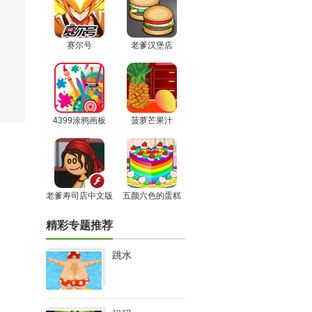
赛尔号
老爹汉堡店
4399涂鸦画板
菠萝芒果汁
老爹寿司店中文版
五颜六色的蛋糕
精彩专题推荐
跳水