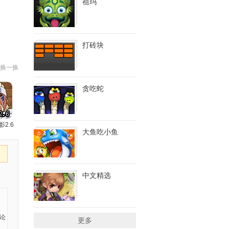
祖玛
打砖块
换一换
贪吃蛇
影2.6
大鱼吃小鱼
中文精选
更多