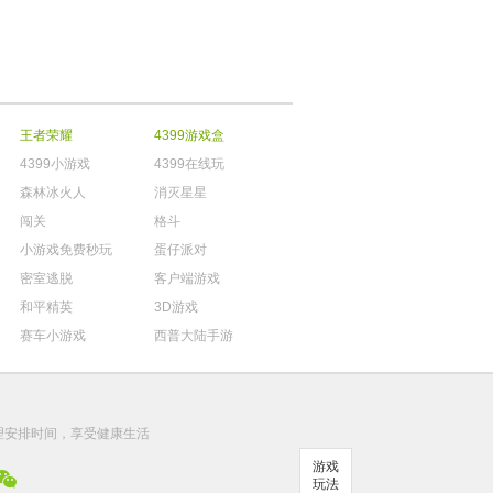
王者荣耀
4399游戏盒
4399小游戏
4399在线玩
森林冰火人
消灭星星
闯关
格斗
小游戏免费秒玩
蛋仔派对
密室逃脱
客户端游戏
和平精英
3D游戏
赛车小游戏
西普大陆手游
。
理安排时间，享受健康生活
游戏
玩法