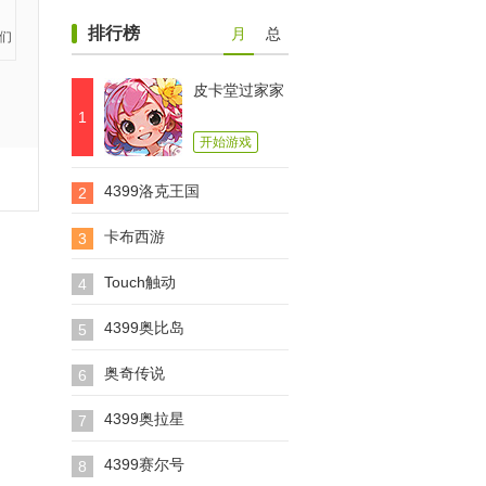
排行榜
月
总
皮卡堂过家家
1
开始游戏
4399洛克王国
2
卡布西游
3
Touch触动
4
4399奥比岛
5
奥奇传说
6
4399奥拉星
7
4399赛尔号
8