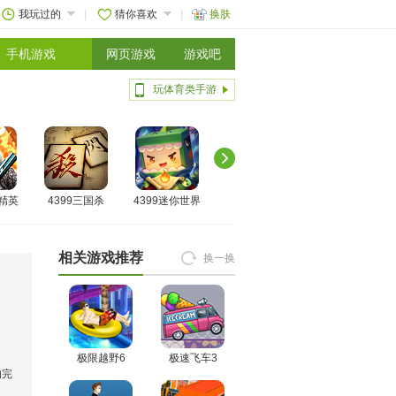
我玩过的
猜你喜欢
换肤
手机游戏
网页游戏
游戏吧
玩体育类手游
线精英
4399三国杀
4399迷你世界
相关游戏推荐
换一换
极限越野6
极速飞车3
的完