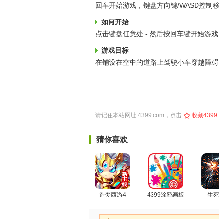
回车开始游戏，键盘方向键/WASD控制
如何开始
点击键盘任意处 - 然后按回车键开始游戏
游戏目标
在铺设在空中的道路上驾驶小车穿越障碍
请记住本站网址
4399.com
，点击
收藏4399
猜你喜欢
造梦西游4
4399涂鸦画板
生死