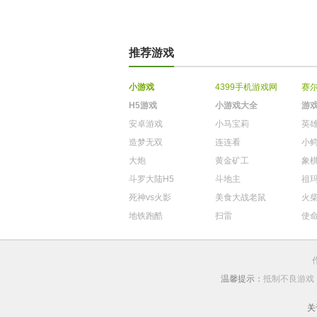
推荐游戏
小游戏
4399手机游戏网
赛
H5游戏
小游戏大全
游
安卓游戏
小马宝莉
英
造梦无双
连连看
小
大炮
黄金矿工
象
斗罗大陆H5
斗地主
祖
死神vs火影
美食大战老鼠
火
地铁跑酷
扫雷
使
温馨提示：
抵制不良游戏
关