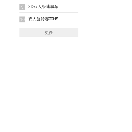
3D双人极速飙车
9
双人旋转赛车H5
10
更多