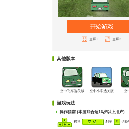
全屏1
全屏2
其他版本
空中飞车选关版
空中小车选关版
空
游戏玩法
操作指南 (本游戏合适16岁以上用户)
C
移动
刹车
切换