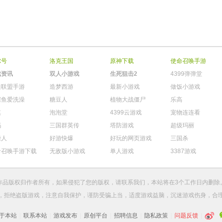
尔号
洛克王国
原神下载
使命召唤手游
戏资讯
双人小游戏
生死狙击2
4399弹弹堂
雄联盟手游
造梦西游
最新小游戏
做饭小游戏
鳄鱼爱洗澡
糖豆人
植物大战僵尸
乐高
棋
泡泡堂
4399云游戏
宠物连连看
玛
三国群英传
塔防游戏
超级玛丽
柴人
好游快爆
好玩的网页游戏
三国杀
命召唤手游下载
无敌版小游戏
单人游戏
3387游戏
作品版权归作者所有，如果侵犯了您的版权，请
联系我们
，本站将在3个工作日内删除
，拒绝盗版游戏，注意自我保护，谨防受骗上当，适度游戏益脑，沉迷游戏伤身，合
于本站
|
联系本站
|
游戏发布
|
原创平台
|
招聘信息
|
隐私政策
|
问题反馈
|