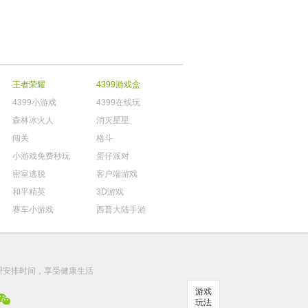
王者荣耀
4399游戏盒
4399小游戏
4399在线玩
森林冰火人
消灭星星
闯关
格斗
小游戏免费秒玩
蛋仔派对
密室逃脱
客户端游戏
和平精英
3D游戏
赛车小游戏
西普大陆手游
。
理安排时间，享受健康生活
游戏
玩法