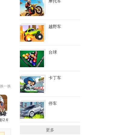
摩托车
越野车
台球
卡丁车
换一换
停车
影2.6
更多