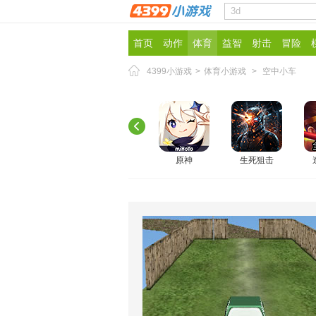
首页
动作
体育
益智
射击
冒险
4399小游戏
>
体育小游戏
>
空中小车
原神
生死狙击