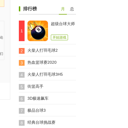
排行榜
月
总
超级台球大师
1
开始游戏
火柴人打羽毛球2
2
热血篮球赛2020
3
火柴人打羽毛球3H5
4
街篮高手
5
3D极速飙车
6
极品台球3
7
经典台球挑战赛
8