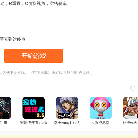
移动，R重置，C切换视角，空格刹车
平安到达终点
，方便下次再玩。 《空中小车》小游戏由4399用户提供。
狙击
宠物连连看2.5版
拳王wing1.85无
q版泡泡堂
死神vs火
敌版