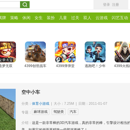
登录
注册
棋牌
策略
休闲
女生
装扮
儿童
过关
双人
云游戏
闪艺互动
造梦无双
4399创世战车
4399弹弹堂
逃跑吧！少年
4399火
空中小车
分类：
体育小游戏
| 大小：7.25M | 日期：2011-01-07
麻球游戏
驾驶类
汽车
专题：
介绍：
这是一款非常棒的3D汽车游戏，真的非常的棒，引擎设计相当
美，如果它的画面再精致一些那就更棒了！