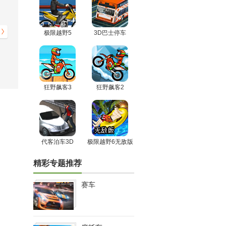
极限越野5
3D巴士停车
狂野飙客3
狂野飙客2
代客泊车3D
极限越野6无敌版
精彩专题推荐
赛车