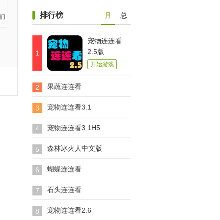
排行榜
月
总
宠物连连看
2.5版
1
开始游戏
果蔬连连看
2
宠物连连看3.1
3
宠物连连看3.1H5
4
森林冰火人中文版
5
蝴蝶连连看
6
石头连连看
7
宠物连连看2.6
8