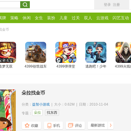
登录
注册
棋牌
策略
休闲
女生
装扮
儿童
过关
双人
云游戏
闪艺互动
找金币
造梦无双
4399创世战车
4399弹弹堂
逃跑吧！少年
4399火
朵拉找金币
分类：
益智小游戏
| 大小：0.62M | 日期：2010-11-04
朵拉
找东西
专题：