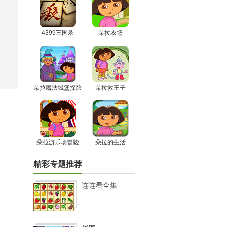
4399三国杀
朵拉农场
朵拉魔法城堡探险
朵拉救王子
朵拉游乐场冒险
朵拉的生活
精彩专题推荐
连连看全集