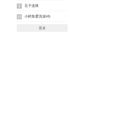
五子连珠
9
小鳄鱼爱洗澡H5
10
更多