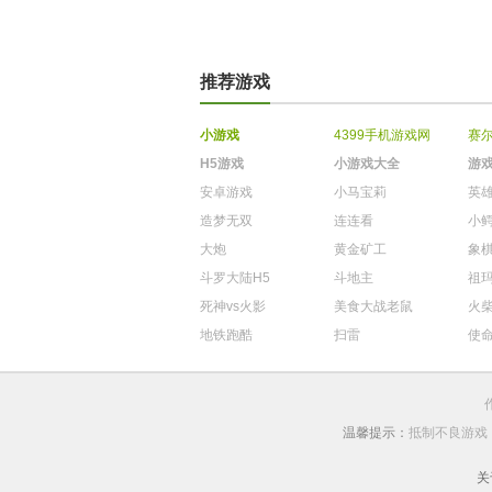
推荐游戏
小游戏
4399手机游戏网
赛
H5游戏
小游戏大全
游
安卓游戏
小马宝莉
英
造梦无双
连连看
小
大炮
黄金矿工
象
斗罗大陆H5
斗地主
祖
死神vs火影
美食大战老鼠
火
地铁跑酷
扫雷
使
温馨提示：
抵制不良游戏
关