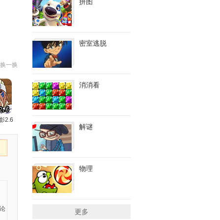
拼图
密室逃脱
换一换
消消看
影2.6
解谜
物理
更多