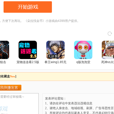
，方便下次再玩。 《朵拉找金币》小游戏由4399用户提供。
狙击
宠物连连看2.5版
拳王wing1.85无
q版泡泡堂
死神vs火
敌版