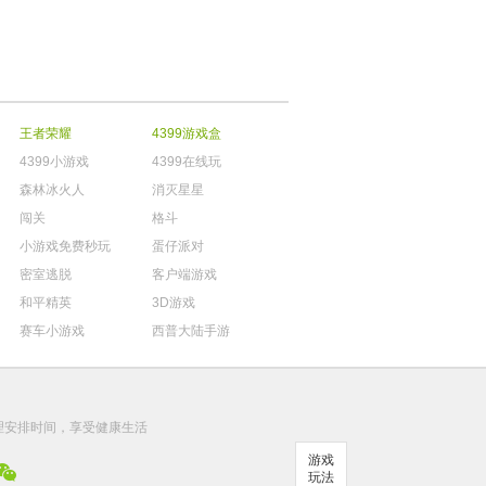
王者荣耀
4399游戏盒
4399小游戏
4399在线玩
森林冰火人
消灭星星
闯关
格斗
小游戏免费秒玩
蛋仔派对
密室逃脱
客户端游戏
和平精英
3D游戏
赛车小游戏
西普大陆手游
。
理安排时间，享受健康生活
游戏
玩法