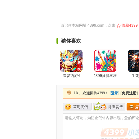
请记住本站网址
4399.com
，点击
收藏4399
猜你喜欢
造梦西游4
4399涂鸦画板
生死