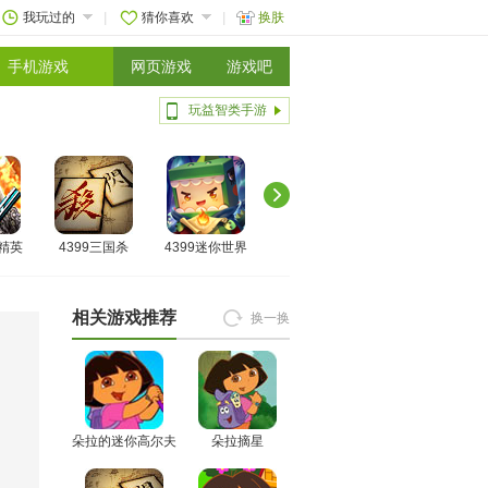
我玩过的
猜你喜欢
换肤
手机游戏
网页游戏
游戏吧
玩益智类手游
线精英
4399三国杀
4399迷你世界
相关游戏推荐
换一换
朵拉的迷你高尔夫
朵拉摘星