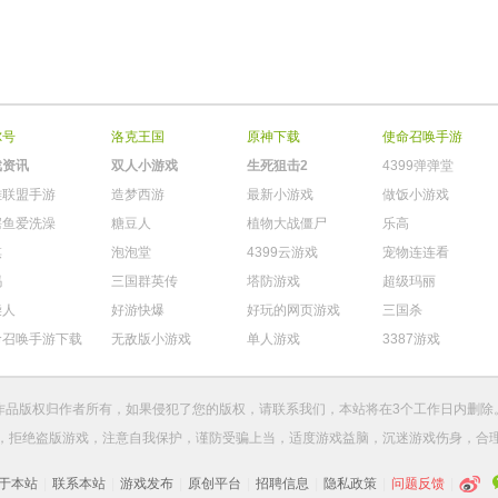
尔号
洛克王国
原神下载
使命召唤手游
戏资讯
双人小游戏
生死狙击2
4399弹弹堂
雄联盟手游
造梦西游
最新小游戏
做饭小游戏
鳄鱼爱洗澡
糖豆人
植物大战僵尸
乐高
棋
泡泡堂
4399云游戏
宠物连连看
玛
三国群英传
塔防游戏
超级玛丽
柴人
好游快爆
好玩的网页游戏
三国杀
命召唤手游下载
无敌版小游戏
单人游戏
3387游戏
作品版权归作者所有，如果侵犯了您的版权，请
联系我们
，本站将在3个工作日内删除
，拒绝盗版游戏，注意自我保护，谨防受骗上当，适度游戏益脑，沉迷游戏伤身，合
于本站
|
联系本站
|
游戏发布
|
原创平台
|
招聘信息
|
隐私政策
|
问题反馈
|