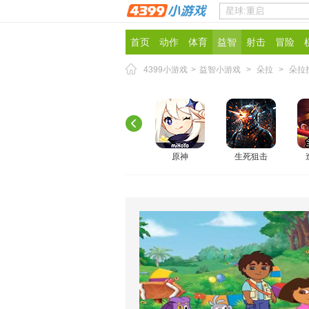
首页
动作
体育
益智
射击
冒险
4399小游戏
>
益智小游戏
>
朵拉
>
朵拉
原神
生死狙击