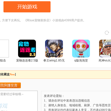
，方便下次再玩。 《阿sue宠物装扮店》小游戏由4399用户提供。
狙击
宠物连连看2.5版
拳王wing1.85无
q版泡泡堂
死神vs火
敌版