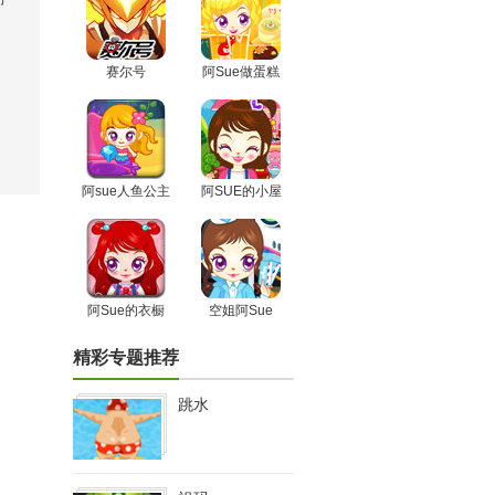
赛尔号
阿Sue做蛋糕
阿sue人鱼公主
阿SUE的小屋
阿Sue的衣橱
空姐阿Sue
精彩专题推荐
跳水