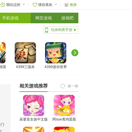
我玩过的
猜你喜欢
换肤
手机游戏
网页游戏
游戏吧
玩休闲类手游
线精英
4399三国杀
4399迷你世界
相关游戏推荐
换一换
巫婆造女孩中文版
阿sue煮鸡蛋面
专门
打