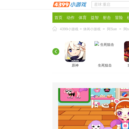
首页
动作
体育
益智
射击
冒险
4399小游戏
>
休闲小游戏
>
阿Sue
>
阿
原神
生死狙击