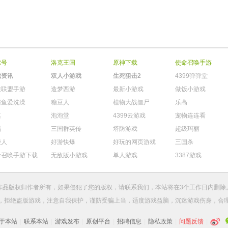
尔号
洛克王国
原神下载
使命召唤手游
戏资讯
双人小游戏
生死狙击2
4399弹弹堂
雄联盟手游
造梦西游
最新小游戏
做饭小游戏
鳄鱼爱洗澡
糖豆人
植物大战僵尸
乐高
棋
泡泡堂
4399云游戏
宠物连连看
玛
三国群英传
塔防游戏
超级玛丽
柴人
好游快爆
好玩的网页游戏
三国杀
命召唤手游下载
无敌版小游戏
单人游戏
3387游戏
作品版权归作者所有，如果侵犯了您的版权，请
联系我们
，本站将在3个工作日内删除
，拒绝盗版游戏，注意自我保护，谨防受骗上当，适度游戏益脑，沉迷游戏伤身，合
于本站
|
联系本站
|
游戏发布
|
原创平台
|
招聘信息
|
隐私政策
|
问题反馈
|