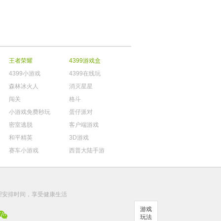
王者荣耀
4399游戏盒
4399小游戏
4399在线玩
森林冰火人
消灭星星
闯关
格斗
小游戏免费秒玩
蛋仔派对
密室逃脱
客户端游戏
和平精英
3D游戏
赛车小游戏
西普大陆手游
。
理安排时间，享受健康生活
游戏
玩法