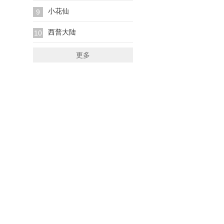
小花仙
9
西普大陆
10
更多