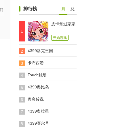
排行榜
月
总
皮卡堂过家家
1
开始游戏
4399洛克王国
2
卡布西游
3
Touch触动
4
4399奥比岛
5
奥奇传说
6
4399奥拉星
7
4399赛尔号
8