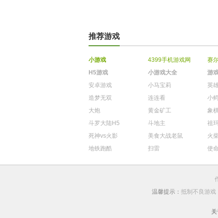
推荐游戏
小游戏
4399手机游戏网
赛
H5游戏
小游戏大全
游
安卓游戏
小马宝莉
英
造梦无双
连连看
小
大炮
黄金矿工
象
斗罗大陆H5
斗地主
祖
死神vs火影
美食大战老鼠
火
地铁跑酷
扫雷
使
温馨提示：
抵制不良游戏
关