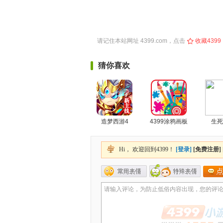
请记住本站网址
4399.com
，点击
收藏4399
猜你喜欢
造梦西游4
4399涂鸦画板
生死