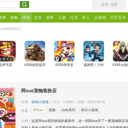
登录
注册
棋牌
策略
休闲
女生
装扮
儿童
过关
双人
云游戏
闪艺互动
sue宠物装扮店
造梦无双
4399创世战车
4399弹弹堂
逃跑吧！少年
4399火
阿sue宠物装扮店
分类：
休闲小游戏
| 大小：1.80M | 日期：2010-06-01
阿Sue
宠物
Judy系列
积分小游戏
专题：
介绍：
这是阿sue系列游戏的最新作，这一回阿sue开了一家宠物商店
为别人家的小狗打扮，你需要控制阿sue按照游戏画面左上方的图样来