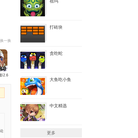
祖玛
打砖块
换一换
贪吃蛇
影2.6
大鱼吃小鱼
中文精选
更多