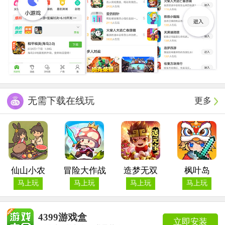
无需下载在线玩
更多
仙山小农
冒险大作战
造梦无双
枫叶岛
马上玩
马上玩
马上玩
马上玩
4399游戏盒
立即安装