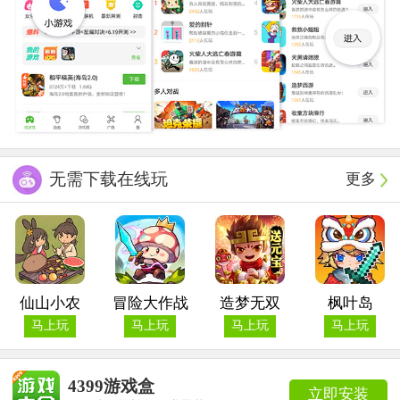
无需下载在线玩
更多
仙山小农
冒险大作战
造梦无双
枫叶岛
马上玩
马上玩
马上玩
马上玩
4399游戏盒
立即安装