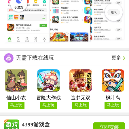
无需下载在线玩
更多
仙山小农
冒险大作战
造梦无双
枫叶岛
马上玩
马上玩
马上玩
马上玩
4399游戏盒
立即安装