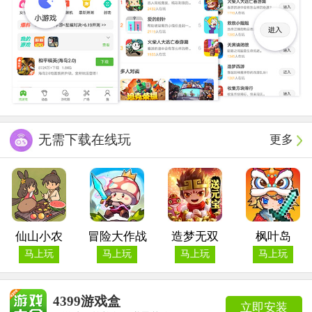
无需下载在线玩
更多
仙山小农
冒险大作战
造梦无双
枫叶岛
马上玩
马上玩
马上玩
马上玩
4399游戏盒
立即安装