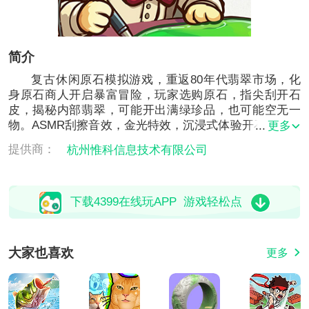
简介
复古休闲原石模拟游戏，重返80年代翡翠市场，化
身原石商人开启暴富冒险，玩家选购原石，指尖刮开石
皮，揭秘内部翡翠，可能开出满绿珍品，也可能空无一
物。ASMR刮擦音效，金光特效，沉浸式体验开石快感。
更多
兼具经营策略，需按时缴纳租金，加工成品售卖，解锁
提供商：
杭州惟科信息技术有限公司
高级矿脉与藏品图鉴。运气与眼力并存，感受一刀暴富
或血本无归的刺激，成为传奇原石大佬。
下载4399在线玩APP 游戏轻松点
大家也喜欢
更多