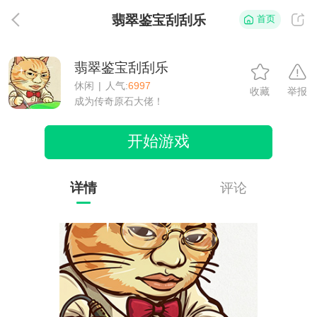
翡翠鉴宝刮刮乐
首页
返
翡翠鉴宝刮刮乐
休闲
|
人气:
6997
收藏
举报
成为传奇原石大佬！
开始游戏
详情
评论