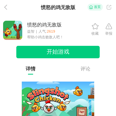
愤怒的鸡无敌版
首页
返
愤怒的鸡无敌版
益智
|
人气:
2619
收藏
举报
帮助小鸡击败敌人吧！
开始游戏
详情
评论