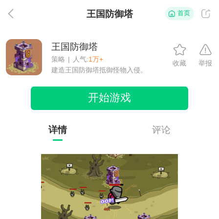
王国防御塔
首页
返
王国防御塔
策略
|
人气:
1万+
收藏
举报
建造王国防御塔抵御怪物入侵。
开始游戏
详情
评论