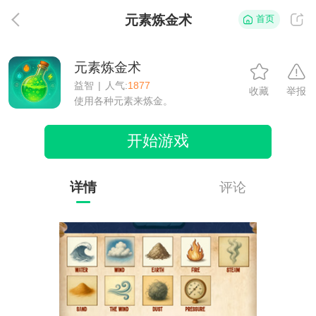
元素炼金术
首页
返
元素炼金术
益智
|
人气:
1877
收藏
举报
使用各种元素来炼金。
开始游戏
详情
评论