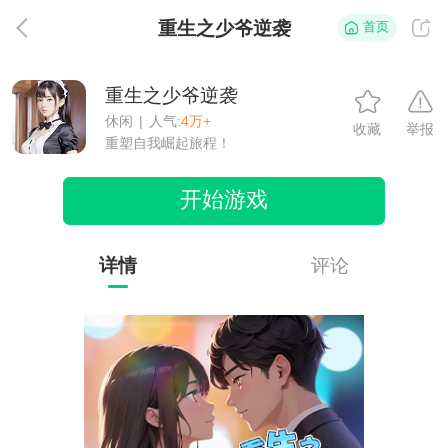
重生之少爷逆袭
首页
返
重生之少爷逆袭
休闲
|
人气:
4万+
收藏
举报
重塑自我崛起旅程！
开始游戏
详情
评论