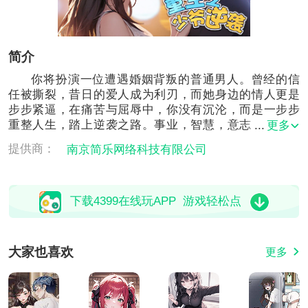
简介
你将扮演一位遭遇婚姻背叛的普通男人。曾经的信
任被撕裂，昔日的爱人成为利刃，而她身边的情人更是
步步紧逼，在痛苦与屈辱中，你没有沉沦，而是一步步
重整人生，踏上逆袭之路。事业，智慧，意志，都是你
更多
反击的武器。随着剧情推进，你将做出关键抉择，揭开
提供商：
南京简乐网络科技有限公司
真相，积蓄力量，最终站上巅峰，让背叛者为过去的一
切付出代价。这不仅是一场复仇，更是一段重塑自我的
崛起旅程。
下载4399在线玩APP 游戏轻松点
大家也喜欢
更多