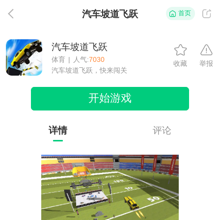
汽车坡道飞跃
首页
返
汽车坡道飞跃
体育
|
人气:
7030
收藏
举报
汽车坡道飞跃，快来闯关
开始游戏
详情
评论