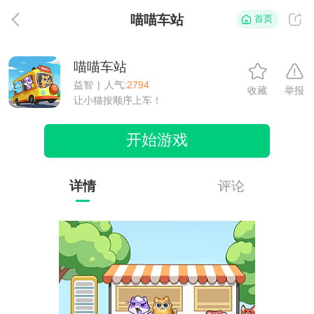
喵喵车站
首页
返
喵喵车站
益智
|
人气:
2794
收藏
举报
让小猫按顺序上车！
开始游戏
详情
评论