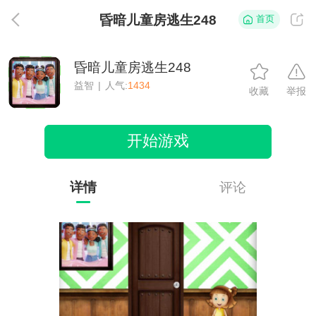
昏暗儿童房逃生248
首页
返
昏暗儿童房逃生248
益智
|
人气:
1434
收藏
举报
开始游戏
详情
评论