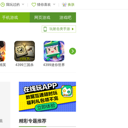
我玩过的
猜你喜欢
换肤
手机游戏
网页游戏
游戏吧
玩射击类手游
线精英
4399三国杀
4399迷你世界
精彩专题推荐
且