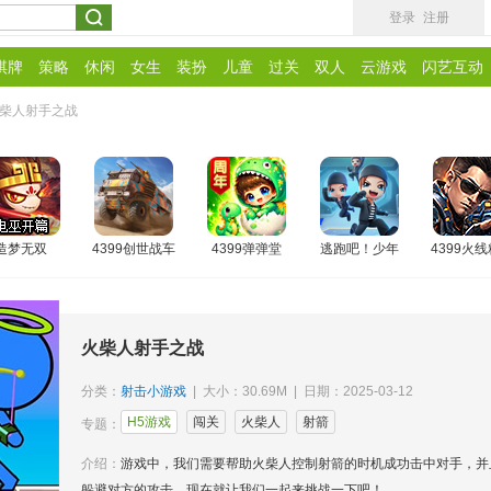
登录
注册
棋牌
策略
休闲
女生
装扮
儿童
过关
双人
云游戏
闪艺互动
柴人射手之战
造梦无双
4399创世战车
4399弹弹堂
逃跑吧！少年
4399火
火柴人射手之战
分类：
射击小游戏
| 大小：30.69M | 日期：2025-03-12
H5游戏
闯关
火柴人
射箭
专题：
介绍：
游戏中，我们需要帮助火柴人控制射箭的时机成功击中对手，并
躲避对方的攻击，现在就让我们一起来挑战一下吧！