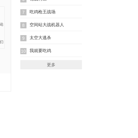
吃鸡枪王战场
7
空间站大战机器人
8
太空大逃杀
9
我就要吃鸡
10
更多