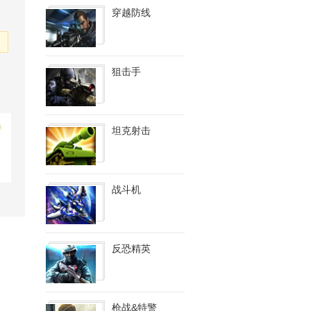
穿越防线
狙击手
坦克射击
战斗机
反恐精英
枪战&特警