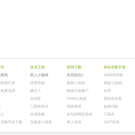
尔号
洛克王国
原神下载
使命召唤手游
戏资讯
双人小游戏
生死狙击2
4399弹弹堂
雄联盟手游
造梦西游
最新小游戏
做饭小游戏
鳄鱼爱洗澡
糖豆人
植物大战僵尸
乐高
棋
泡泡堂
4399云游戏
宠物连连看
玛
三国群英传
塔防游戏
超级玛丽
柴人
好游快爆
好玩的网页游戏
三国杀
命召唤手游下载
无敌版小游戏
单人游戏
3387游戏