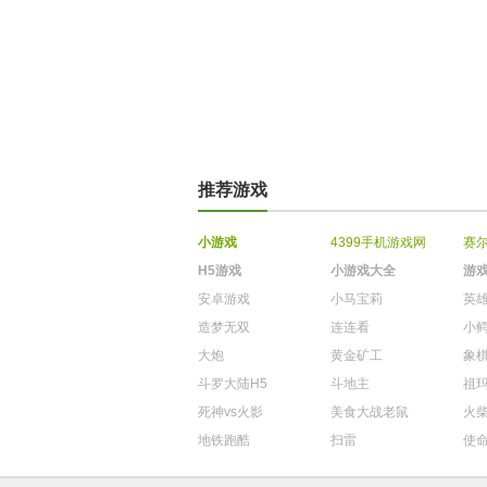
推荐游戏
小游戏
4399手机游戏网
赛
H5游戏
小游戏大全
游
安卓游戏
小马宝莉
英
造梦无双
连连看
小
大炮
黄金矿工
象
斗罗大陆H5
斗地主
祖
死神vs火影
美食大战老鼠
火
地铁跑酷
扫雷
使