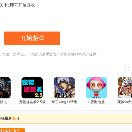
击关卡1即可开始游戏
，方便下次再玩。 《火柴人射手之战》小游戏由4399用户提供。
狙击
宠物连连看2.5版
拳王wing1.85无
q版泡泡堂
死神vs火
敌版