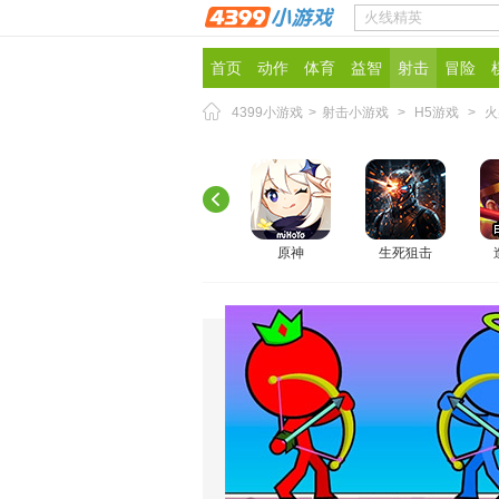
首页
动作
体育
益智
射击
冒险
4399小游戏
>
射击小游戏
>
H5游戏
>
火
原神
生死狙击