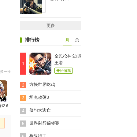
更多
排行榜
月
总
全民枪神:边境
王者
1
开始游戏
换一换
方块世界吃鸡
2
坦克动荡3
3
影2.6
修勾大逃亡
4
世界射箭锦标赛
5
枪战特工
6