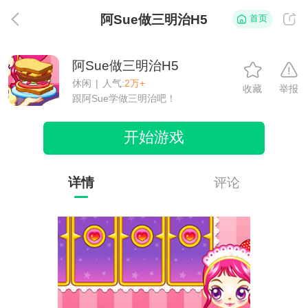
阿Sue做三明治H5
首页
返
阿Sue做三明治H5
休闲
|
人气:
2万+
收藏
举报
跟阿Sue学做三明治吧！
开始游戏
详情
评论