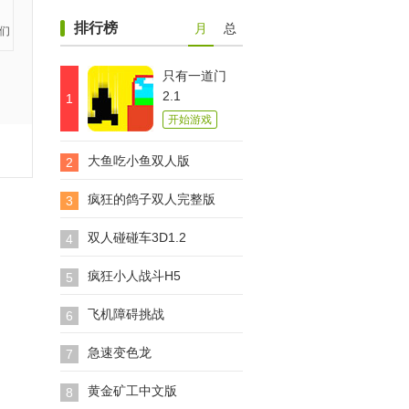
排行榜
月
总
只有一道门
2.1
1
开始游戏
大鱼吃小鱼双人版
2
疯狂的鸽子双人完整版
3
双人碰碰车3D1.2
4
疯狂小人战斗H5
5
飞机障碍挑战
6
急速变色龙
7
黄金矿工中文版
8