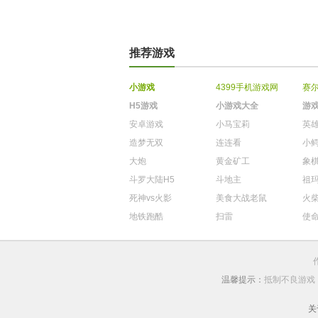
推荐游戏
小游戏
4399手机游戏网
赛
H5游戏
小游戏大全
游
安卓游戏
小马宝莉
英
造梦无双
连连看
小
大炮
黄金矿工
象
斗罗大陆H5
斗地主
祖
死神vs火影
美食大战老鼠
火
地铁跑酷
扫雷
使
温馨提示：
抵制不良游戏
关