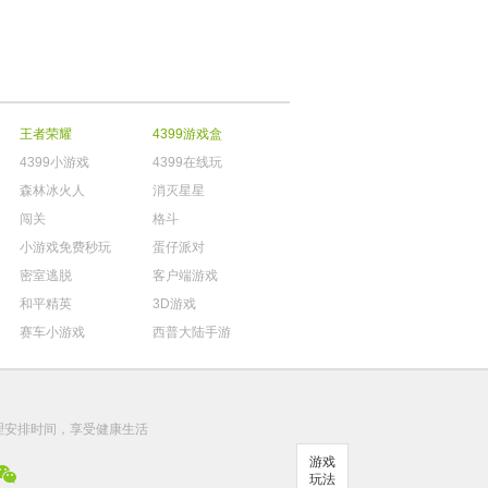
王者荣耀
4399游戏盒
4399小游戏
4399在线玩
森林冰火人
消灭星星
闯关
格斗
小游戏免费秒玩
蛋仔派对
密室逃脱
客户端游戏
和平精英
3D游戏
赛车小游戏
西普大陆手游
。
理安排时间，享受健康生活
游戏
玩法