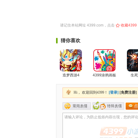
请记住本站网址
4399.com
，点击
收藏4399
猜你喜欢
造梦西游4
4399涂鸦画板
生死