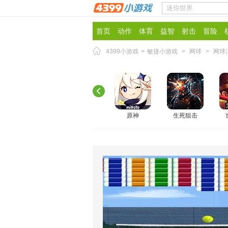
首页
动作
体育
益智
射击
冒险
4399小游戏
>
敏捷小游戏
>
网球
>
网球
原神
生死狙击