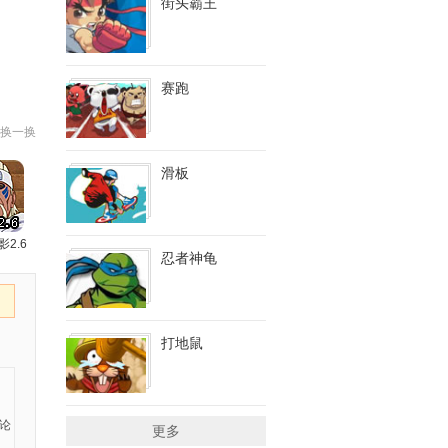
街头霸王
赛跑
换一换
滑板
影2.6
忍者神龟
打地鼠
更多