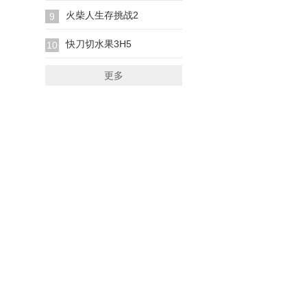
火柴人生存挑战2
9
快刀切水果3H5
10
更多