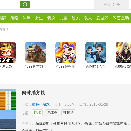
登录
注册
棋牌
策略
休闲
女生
装扮
儿童
过关
双人
云游戏
闪艺互动
消方块
造梦无双
4399创世战车
4399弹弹堂
逃跑吧！少年
4399火
网球消方块
分类：
敏捷小游戏
| 大小：0.56M | 日期：2010-01-28
网球
弹球类
打砖块
专题：
介绍：
小游戏说明：使用网球消方块的小游戏，玩法类似于弹球游戏，
欢就来挑战一下哦！