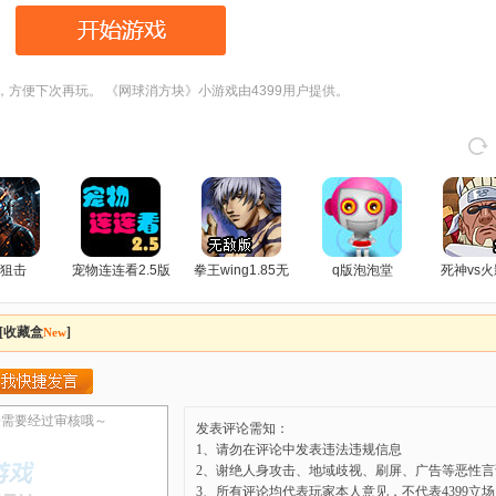
，方便下次再玩。 《网球消方块》小游戏由4399用户提供。
狙击
宠物连连看2.5版
拳王wing1.85无
q版泡泡堂
死神vs火
敌版