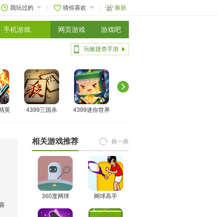
我玩过的
猜你喜欢
换肤
手机游戏
网页游戏
游戏吧
玩敏捷类手游
线精英
4399三国杀
4399迷你世界
相关游戏推荐
换一换
360度网球
网球高手
喜