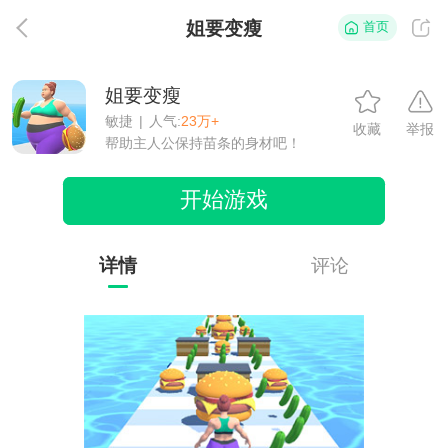
姐要变瘦
首页
返
姐要变瘦
敏捷
|
人气:
23万+
收藏
举报
帮助主人公保持苗条的身材吧！
开始游戏
详情
评论