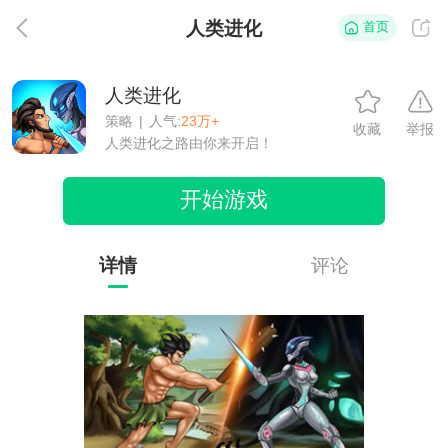
人类进化
首页
返
人类进化
策略
|
人气:
23万+
收藏
举报
人类进化之路由你来开启！
开始游戏
详情
评论