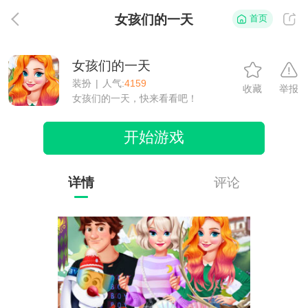
女孩们的一天
首页
返
女孩们的一天
装扮
|
人气:
4159
收藏
举报
女孩们的一天，快来看看吧！
开始游戏
详情
评论