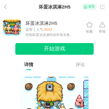
坏蛋冰淇淋2H5
首页
返
坏蛋冰淇淋2H5
益智
|
人气:
5643
收藏
举报
控制坏蛋冰淇淋吃掉所有水果。
开始游戏
详情
评论