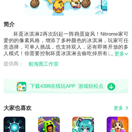
简介
坏蛋冰淇淋2再次刮起一阵捣蛋旋风！Nitrome家可
爱的的像素风格，增添了多种颜色的冰淇淋，玩家可任
意选择，可单人挑战，也支持双人，还有即将开放的多
人模式！你需要控制坏蛋冰淇淋去偷吃掉所有的水果，
更多
但是会有敌人阻止你，不用怕，用你吐出的冰块拦住他
提供商：
航海图工作室
们，如果有冰块挡住了你，你也同样可以用吐冰能力打
破它。赶紧来挑战吧！
下载4399在线玩APP 游戏轻松点
大家也喜欢
更多