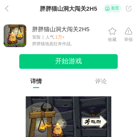
胖胖猫山洞大闯关2H5
首页
返
胖胖猫山洞大闯关2H5
冒险
|
人气:
1万+
收藏
举报
胖胖猫地底狂奔作战。
开始游戏
详情
评论