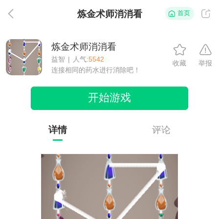
炼金术师消消看
首页
返
炼金术师消消看
益智
|
人气:
5542
收藏
举报
连接相同的药水进行消除吧！
开始游戏
详情
评论