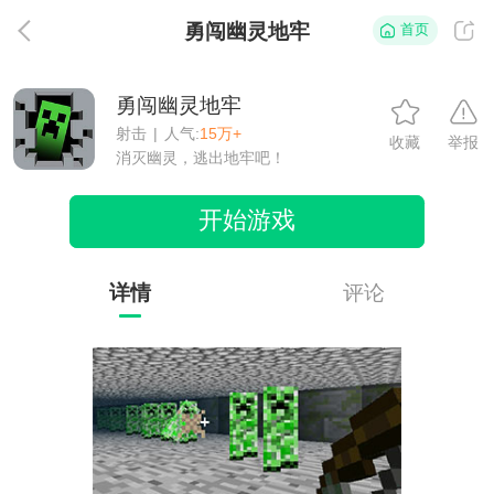
勇闯幽灵地牢
首页
返
勇闯幽灵地牢
射击
|
人气:
15万+
收藏
举报
消灭幽灵，逃出地牢吧！
开始游戏
详情
评论