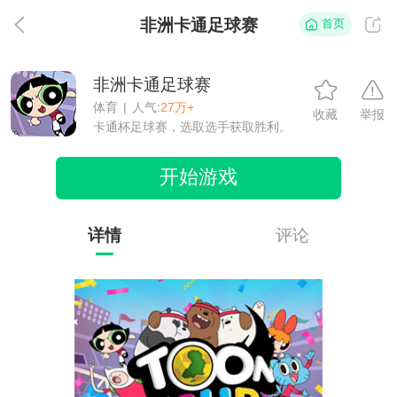
非洲卡通足球赛
首页
返
非洲卡通足球赛
体育
|
人气:
27万+
收藏
举报
卡通杯足球赛，选取选手获取胜利。
开始游戏
详情
评论