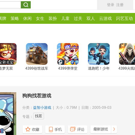
登录
注册
棋牌
策略
休闲
女生
装扮
儿童
过关
双人
云游戏
闪艺互动
造梦无双
4399创世战车
4399弹弹堂
逃跑吧！少年
4399火
狗狗找茬游戏
分类：
益智小游戏
| 大小：0.79M | 日期：2005-09-03
找茬
专题：