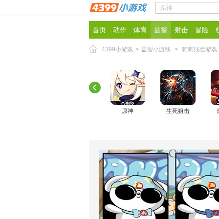
首页
动作
体育
益智
射击
冒险
4399小游戏
>
益智小游戏
>
狗狗找茬游戏
原神
生死狙击