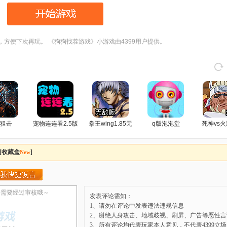
，方便下次再玩。 《狗狗找茬游戏》小游戏由4399用户提供。
狙击
宠物连连看2.5版
拳王wing1.85无
q版泡泡堂
死神vs火
敌版