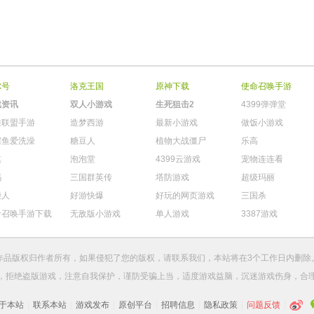
尔号
洛克王国
原神下载
使命召唤手游
戏资讯
双人小游戏
生死狙击2
4399弹弹堂
雄联盟手游
造梦西游
最新小游戏
做饭小游戏
鳄鱼爱洗澡
糖豆人
植物大战僵尸
乐高
棋
泡泡堂
4399云游戏
宠物连连看
玛
三国群英传
塔防游戏
超级玛丽
柴人
好游快爆
好玩的网页游戏
三国杀
命召唤手游下载
无敌版小游戏
单人游戏
3387游戏
作品版权归作者所有，如果侵犯了您的版权，请
联系我们
，本站将在3个工作日内删除
，拒绝盗版游戏，注意自我保护，谨防受骗上当，适度游戏益脑，沉迷游戏伤身，合
于本站
|
联系本站
|
游戏发布
|
原创平台
|
招聘信息
|
隐私政策
|
问题反馈
|