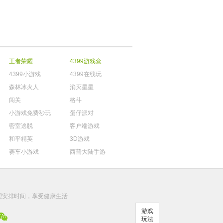
王者荣耀
4399游戏盒
4399小游戏
4399在线玩
森林冰火人
消灭星星
闯关
格斗
小游戏免费秒玩
蛋仔派对
密室逃脱
客户端游戏
和平精英
3D游戏
赛车小游戏
西普大陆手游
。
理安排时间，享受健康生活
游戏
玩法