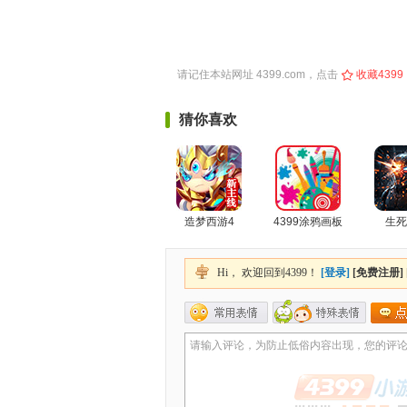
请记住本站网址
4399.com
，点击
收藏4399
猜你喜欢
造梦西游4
4399涂鸦画板
生死