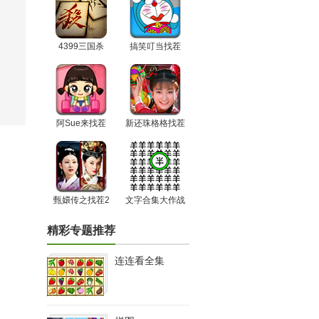
4399三国杀
搞笑叮当找茬
阿Sue来找茬
新还珠格格找茬
甄嬛传之找茬2
文字合集大作战
精彩专题推荐
连连看全集