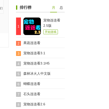
排行榜
月
总
宠物连连看
2.5版
1
开始游戏
果蔬连连看
2
宠物连连看3.1
3
宠物连连看3.1H5
4
森林冰火人中文版
5
蝴蝶连连看
6
石头连连看
7
宠物连连看2.6
8