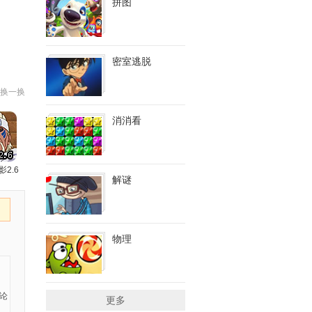
拼图
密室逃脱
换一换
消消看
影2.6
解谜
物理
更多