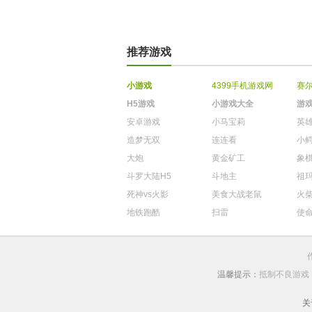
推荐游戏
小游戏
4399手机游戏网
赛
H5游戏
小游戏大全
游
安卓游戏
小马宝莉
英
造梦无双
连连看
小
大炮
黄金矿工
象
斗罗大陆H5
斗地主
祖
死神vs火影
美食大战老鼠
火
地铁跑酷
扫雷
使
温馨提示：
抵制不良游戏
关