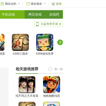
我玩过的
猜你喜欢
换肤
手机游戏
网页游戏
游戏吧
玩益智类手游
线精英
4399三国杀
4399迷你世界
相关游戏推荐
换一换
找不同之天天有喜
地铁跑酷找茬