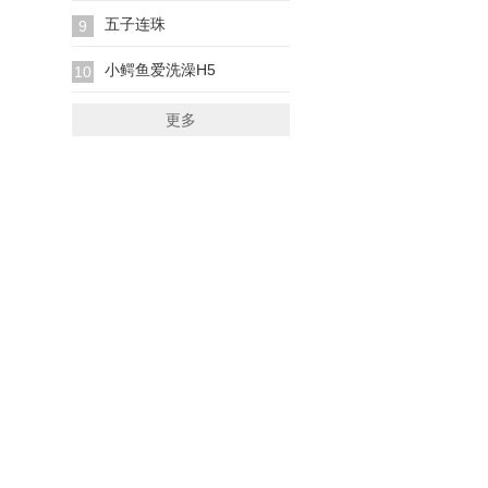
五子连珠
9
小鳄鱼爱洗澡H5
10
更多