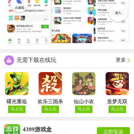
无需下载在线玩
更多
曙光重临
欢乐三国杀
仙山小农
造梦无双
马上玩
马上玩
马上玩
马上玩
4399游戏盒
立即安装