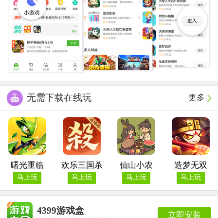
无需下载在线玩
更多
曙光重临
欢乐三国杀
仙山小农
造梦无双
马上玩
马上玩
马上玩
马上玩
4399游戏盒
立即安装