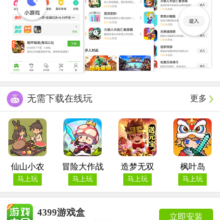
无需下载在线玩
更多
仙山小农
冒险大作战
造梦无双
枫叶岛
马上玩
马上玩
马上玩
马上玩
4399游戏盒
立即安装