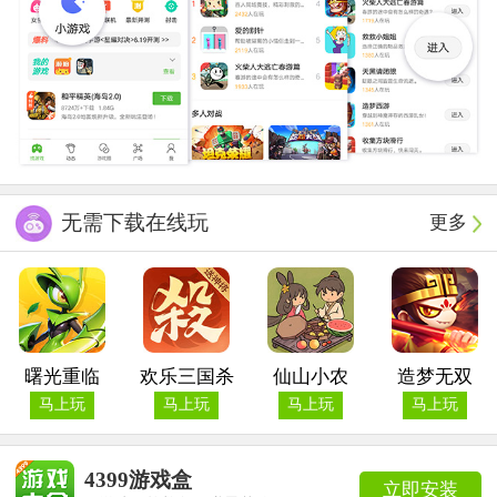
无需下载在线玩
更多
曙光重临
欢乐三国杀
仙山小农
造梦无双
马上玩
马上玩
马上玩
马上玩
4399游戏盒
立即安装